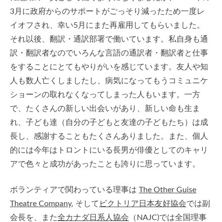
3月に政府からのサポートがごっそり減ったため一度レ
イオフされ、幸い5月にまた再雇用してもらいました。
それ以後、翻訳・通訳部署で働いています。私自身も通
訳・翻訳者なのでいろんな言語の通訳者・翻訳者と仕事
をすることにとてもやりがいを感じています。友人や知
人も数人亡くしましたし、病気になってもうコミュニケ
ショーンの取れなくなってしまった人もいます。一方
で、たくさんの新しい出会いがあり、新しい命も生ま
れ、子ども達（自分の子どもと友達の子どもたち）は成
長し、感謝することもたくさんありました。また、個人
的には今年はトロントにいる長男が俳優としてのキャリ
アで色々と成功があったことも誇りに思っています。
ボランティアで関わっている理事は
The Other Guise
Theatre Company
, そして
ビクトリア日本友好協会
では副
会長を、また
全カナダ日系人協会
（NAJC)では全国理事