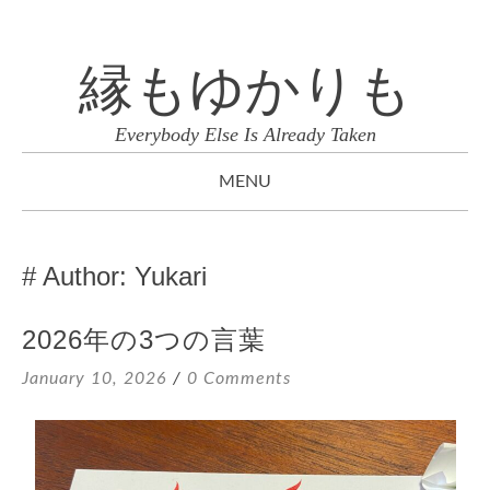
縁もゆかりも
Everybody Else Is Already Taken
MENU
SKIP
TO
Author:
Yukari
CONTENT
2026年の3つの言葉
January 10, 2026
0 Comments