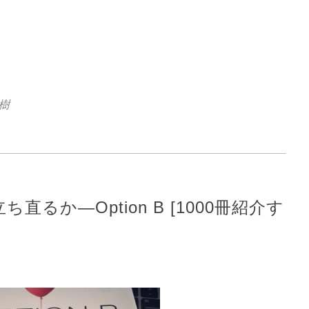
。
樹
るか—Option B [1000冊紹介す