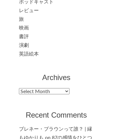
ポッドキャスト
レビュー
旅
映画
書評
演劇
英語絵本
Archives
Archives
Recent Comments
ブレネー・ブラウンって誰？ | 縁
もゆかりも
on
87の感情をひとつ