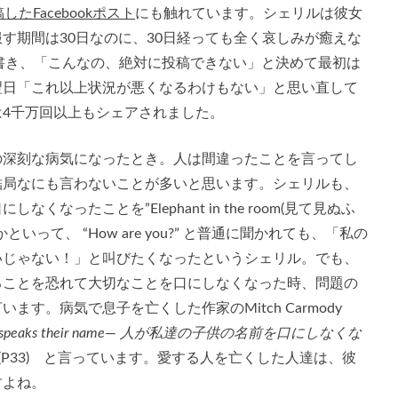
したFacebookポスト
にも触れています。シェリルは彼女
す期間は30日なのに、30日経っても全く哀しみが癒えな
トを書き、「こんなの、絶対に投稿できない」と決めて最初は
翌日「これ以上状況が悪くなるわけもない」と思い直して
4千万回以上もシェアされました。
の深刻な病気になったとき。人は間違ったことを言ってし
結局なにも言わないことが多いと思います。シェリルも、
ったことを”Elephant in the room(見て見ぬふ
って、 “How are you?” と普通に聞かれても、「私の
いじゃない！」と叫びたくなったというシェリル。でも、
ることを恐れて大切なことを口にしなくなった時、問題の
す。病気で息子を亡くした作家のMitch Carmody
 speaks their name
—
人が私達の子供の名前を口にしなくな
” (P33) と言っています。愛する人を亡くした人達は、彼
すよね。