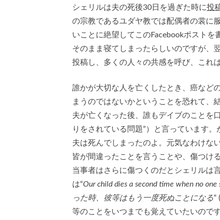
シェリルは夫の死後30日を過ぎた時に
投稿
の宗教であるユダヤ教では配偶者の裳に服
いことに絶望してこのFacebookポス
そのまま寝てしまったらしいのですが、
投稿し、多くの人々の共感を呼び、これは
誰かが大切な人を亡くしたとき、癌など
まうのではないかということを恐れて、
夫が亡くなった後、誰もデイブのことを口にしなくな
りをされている問題”）と言っています。かとい
夫は死んでしまったのよ。元気なわけな
皆が間違ったことを言うことや、傷つけ
当事者はさらに傷つくのだとシェリルは言いま
は“
Our child dies a second time when no one
った時、彼等はもう一度死ぬことになる
等のことをいつまでも覚えていたいので