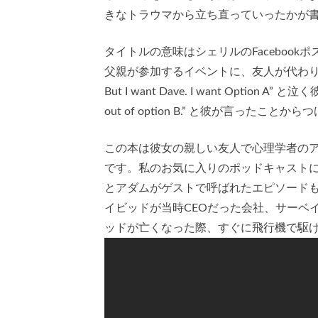
きなトラウマから立ち直っていったかが
タイトルの意味はシェリルのFaceboo
父親が参加するイベントに、友人が代わり
But I want Dave. I want Option A” と泣く彼女に“
out of option B.” と彼が言ったこ
この本は彼女の親しい友人で心理学者のアダム・
です。私のお気に入りのポッドキャストにO
とアダムがゲストで呼ばれたエピソード
イビッドが当時CEOだった会社、サーベ
ッドが亡くなった際、すぐに飛行機で駆