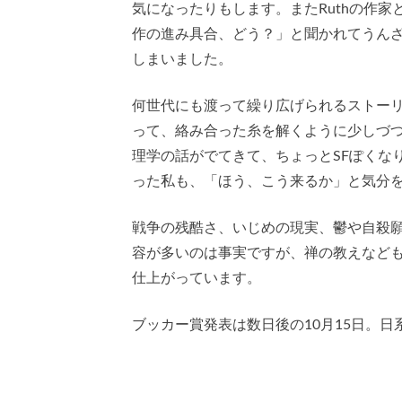
気になったりもします。またRuthの作
作の進み具合、どう？」と聞かれてうん
しまいました。
何世代にも渡って繰り広げられるストー
って、絡み合った糸を解くように少しづ
理学の話がでてきて、ちょっとSFぽくな
った私も、「ほう、こう来るか」と気分
戦争の残酷さ、いじめの現実、鬱や自殺
容が多いのは事実ですが、禅の教えなど
仕上がっています。
ブッカー賞発表は数日後の10月15日。