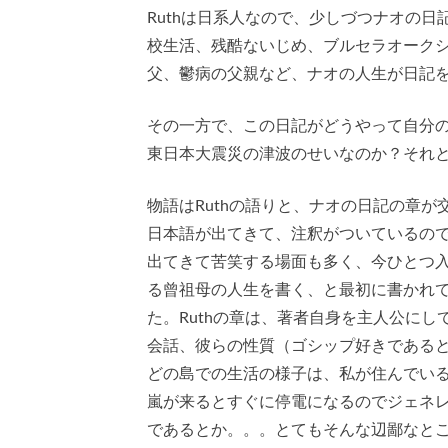
Ruthは日系人なので、少しづつナオの
校生活、残酷ないじめ、ブルセラオークシ
父、鬱病の父親など、ナオの人生が日記
その一方で、この日記がどうやって自分の
東日本大震災の津波のせいなのか？それ
物語はRuthの語りと、ナオの日記の章
日本語が出てきて、注釈がついているの
出てきて苦笑する場面も多く、今ひとつ入
る曾祖母の人生を書く、と最初に書かれ
た。Ruthの章は、著者自身を主人公に
会話、彼らの性質（ゴシップ好きである
どの島での生活の様子は、私が住んでい
嵐が来るとすぐに停電になるのでジェネ
であるとか。。。とてもそんな辺鄙なと