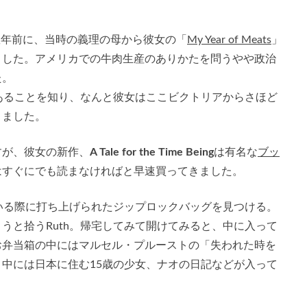
数年前に、当時の義理の母から彼女の「
My Year of Meats
」
ました。アメリカでの牛肉生産のありかたを問うやや政治
た。
であることを知り、なんと彼女はここビクトリアからさほど
りました。
すが、彼女の新作、
A Tale for the Time Being
は有名な
ブッ
はすぐにでも読まなければと早速買ってきました。
ている際に打ち上げられたジップロックバッグを見つける。
うと拾うRuth。帰宅してみて開けてみると、中に入って
お弁当箱の中にはマルセル・プルーストの「失われた時を
中には日本に住む15歳の少女、ナオの日記などが入って