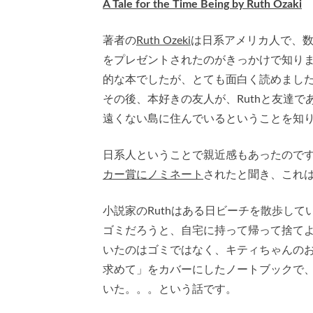
A Tale for the Time Being by Ruth Ozaki
著者の
Ruth Ozeki
は日系アメリカ人で、
をプレゼントされたのがきっかけで知り
的な本でしたが、とても面白く読めまし
その後、本好きの友人が、Ruthと友達
遠くない島に住んでいるということを知
日系人ということで親近感もあったので
カー賞にノミネート
されたと聞き、これ
小説家のRuthはある日ビーチを散歩し
ゴミだろうと、自宅に持って帰って捨てよ
いたのはゴミではなく、キティちゃんの
求めて」をカバーにしたノートブックで、
いた。。。という話です。