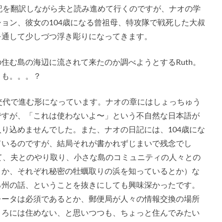
日記を翻訳しながら夫と読み進めて行くのですが、ナオの学
ョン、彼女の104歳になる曾祖母、特攻隊で戦死した大叔
を通して少しづつ浮き彫りになってきます。
住む島の海辺に流されて来たのか調べようとするRuth。
とも。。。？
が交代で進む形になっています。ナオの章にはしょっちゅう
ですが、「これは使わないよ〜」という不自然な日本語が
り込めませんでした。また、ナオの日記には、104歳にな
ているのですが、結局それが書かれずじまいで残念でし
して、夫とのやり取り、小さな島のコミュニティの人々との
とか、それぞれ秘密の牡蠣取りの浜を知っているとか）な
る州の話、ということを抜きにしても興味深かったです。
レータは必須であるとか、郵便局が人々の情報交換の場所
ころには住めない、と思いつつも、ちょっと住んでみたい