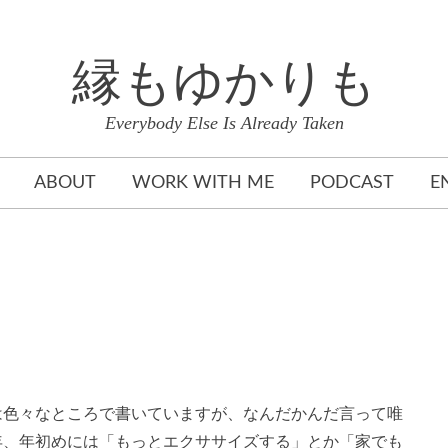
縁もゆかりも
Everybody Else Is Already Taken
ABOUT
WORK WITH ME
PODCAST
E
は色々なところで書いていますが、なんだかんだ言って唯
年、年初めには「もっとエクササイズする」とか「家でも