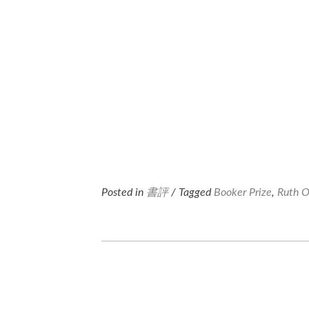
Posted in
書評
/ Tagged
Booker Prize
,
Ruth O