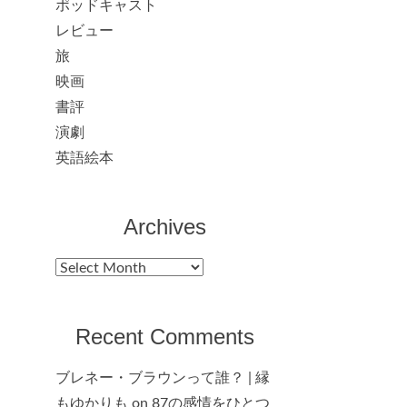
ポッドキャスト
レビュー
旅
映画
書評
演劇
英語絵本
Archives
Archives
Recent Comments
ブレネー・ブラウンって誰？ | 縁
もゆかりも
on
87の感情をひとつ