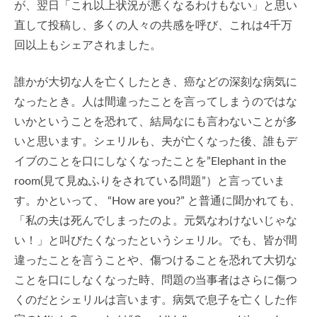
が、翌日「これ以上状況が悪くなるわけもない」と思い
直して投稿し、多くの人々の共感を呼び、これは4千万
回以上もシェアされました。
誰かが大切な人を亡くしたとき、癌などの深刻な病気に
なったとき。人は間違ったことを言ってしまうのではな
いかということを恐れて、結局なにも言わないことが多
いと思います。シェリルも、夫が亡くなった後、誰もデ
イブのことを口にしなくなったことを”Elephant in the
room(見て見ぬふりをされている問題”）と言っていま
す。かといって、 “How are you?” と普通に聞かれても、
「私の夫は死んでしまったのよ。元気なわけないじゃな
い！」と叫びたくなったというシェリル。でも、皆が間
違ったことを言うことや、傷つけることを恐れて大切な
ことを口にしなくなった時、問題の当事者はさらに傷つ
くのだとシェリルは言います。病気で息子を亡くした作