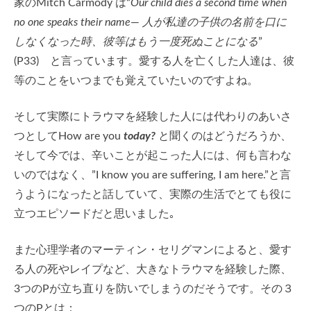
家のMitch Carmody は“
Our child dies a second time when
no one speaks their name
—
人が私達の子供の名前を口に
しなくなった時、彼等はもう一度死ぬことになる
”
(P33) と言っています。愛する人を亡くした人達は、彼
等のことをいつまでも覚えていたいのですよね。
そして実際にトラウマを経験した人には代わりのあいさ
つとしてHow are you
today?
と聞くのはどうだろうか、
そして今では、辛いことが起こった人には、何も言わな
いのではなく、”I know you are suffering, I am here.”と言
うようになったと話していて、実際の生活でとても役に
立つエピソードだと思いました｡
また心理学者のマーティン・セリグマンによると、愛す
る人の死やレイプなど、大きなトラウマを経験した際、
3つのPが立ち直りを防いでしまうのだそうです。その３
つのPとは：