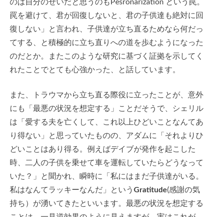
のは自分のせいだと思うのもPesronarization という罠。
罠を避けて、君が回復しないと、君の子供達も絶対に回
復しない」と言われ、子供達が立ち直るためなら何だっ
てする、と積極的に立ち直りへの道を歩むようになった
のだとか。またこのような研究に基づく証拠を示してく
れたことでとても心強かった、と話しています。
また、トラウマから立ち直る際役に立ったことが、意外
にも「最悪の状況を想定する」ことだそうで、シェリル
は「愛する夫を亡くして、これ以上ひどいことなんてあ
り得ない」と思っていたものの、アダムに「それよりひ
どいことはあり得る。例えばデイブが発作を起こした
時、二人の子供を乗せて車を運転していたらどうなって
いた？」と聞かれ、瞬時に「私にはまだ子供達がいる。
私はなんてラッキーなんだ」という
Gratitude
(感謝の気
持ち）が湧いてきたといいます。最悪の状況を想定する
ことは、一見逆効果のように見えますが、実はこれが、