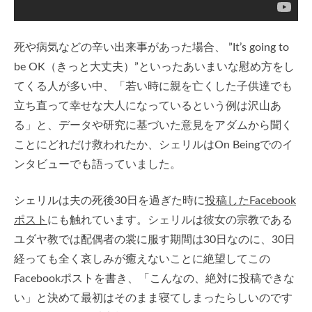
死や病気などの辛い出来事があった場合、 ”It’s going to
be OK（きっと大丈夫）”といったあいまいな慰め方をし
てくる人が多い中、「若い時に親を亡くした子供達でも
立ち直って幸せな大人になっているという例は沢山あ
る」と、データや研究に基づいた意見をアダムから聞く
ことにどれだけ救われたか、シェリルはOn Beingでのイ
ンタビューでも語っていました。
シェリルは夫の死後30日を過ぎた時に
投稿したFacebook
ポスト
にも触れています。シェリルは彼女の宗教である
ユダヤ教では配偶者の裳に服す期間は30日なのに、30日
経っても全く哀しみが癒えないことに絶望してこの
Facebookポストを書き、「こんなの、絶対に投稿できな
い」と決めて最初はそのまま寝てしまったらしいのです