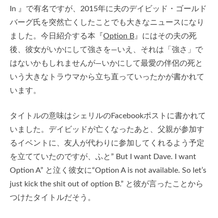
In 』で有名ですが、2015年に夫のデイビッド・ゴールド
バーグ氏を突然亡くしたことでも大きなニュースになり
ました。今日紹介する本『
Option B
』にはその夫の死
後、彼女がいかにして強さを—いえ、それは「強さ」で
はないかもしれませんが—いかにして最愛の伴侶の死と
いう大きなトラウマから立ち直っていったかが書かれて
います。
タイトルの意味はシェリルのFacebookポストに書かれて
いました。デイビッドが亡くなったあと、父親が参加す
るイベントに、友人が代わりに参加してくれるよう予定
を立てていたのですが、ふと” But I want Dave. I want
Option A” と泣く彼女に“Option A is not available. So let’s
just kick the shit out of option B.” と彼が言ったことから
つけたタイトルだそう。