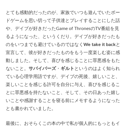
とても感動的だったのが、家族でいつも遊んでいたボー
ドゲームを思い切って子供達とプレイすることにした話
や、デイブが好きだったGame of ThronesのTV番組を見
るようになった、というくだり。デイブが好きだったも
のをいつまでも避けているのではなく
We take it back
と
宣言して、彼が好きだったものをもう一度楽しむ姿に感
動しました。そして、喜びを感じることに罪悪感をもた
ないこと。
サバイバーズ
・
ギルト
というのはよく知られ
ている心理学用語ですが、デイブの死後、嬉しいこと、
楽しいことを感じる許可を自分に与え、喜びを感じるこ
とに罪悪感を持たないこと、そして、その日あった嬉し
いことや感謝することを寝る前にメモするようになった
とも書かれていました。
最後に、おそらくこの本の中で私が個人的にもっともイ