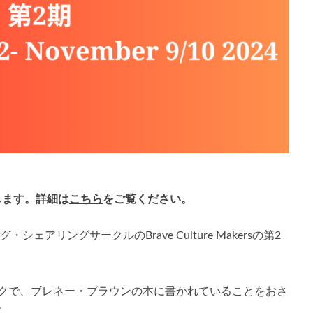
延期します。詳細は
こちら
をご覧ください。
ェアリングサークルのBrave Culture Makersの第2
クで、
ブレネー・ブラウン
の本に書かれていることをおさ
す。