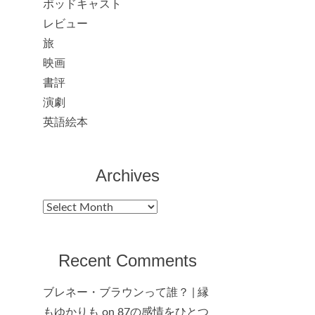
ポッドキャスト
レビュー
旅
映画
書評
演劇
英語絵本
Archives
Archives
Recent Comments
ブレネー・ブラウンって誰？ | 縁
もゆかりも
on
87の感情をひとつ