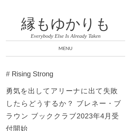
縁もゆかりも
Everybody Else Is Already Taken
MENU
SKIP
TO
Rising Strong
CONTENT
勇気を出してアリーナに出て失敗
したらどうするか？ ブレネー・ブ
ラウン ブッククラブ2023年4月受
付開始