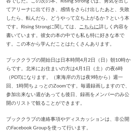
容でした。この次の本、Rising Strongでは、勇気を出し
てアリーナに出て行き、感情をさらけ出したあと、失敗
したら、転んだら、どうやって立ち上がるか？という本
です。Rising Strongに関しては、
こちらに
詳しく内容を
書いています。彼女の本の中でも私も特に好きな本で
す。この本から学んだことはたくさんあります。
ブッククラブの開始日は日本時間4月2日（日）朝10時か
らです。北米にお住まいの方は4月1日（土）の夜6時
（PDT)になります。（東海岸の方は夜9時から）週一
回、1時間ちょっとのZoomです。毎週録画しますので、
参加出来ない週があっても後日、録画をメンバーのみ公
開のリストで観ることができます。
ブッククラブの連絡事項やディスカッションは、非公開
のFacebook Groupを使って行います。