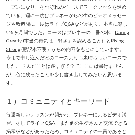
ープンになり、それぞれのペースでワークブックを進め
ていき、週に一度はブレネーからの生のビデオメッセー
ジや数週間に一度はライブQ&Aなどがあり、本当に楽し
い5ヶ月間でした。コースはブレネーの二冊の本、
Daring
Greatly
(
本当の勇気は「弱さ」を認めること
）と
Rising
Strong
(翻訳本不明）からの内容をもとにしています。
今まで申し込んだどのコースよりも素晴らしいコースで
した。 学んだことは多すぎて全てここには書けません
が、心に残ったことを少し書き出してみたいと思いま
す。
１）コミュニティとキーワード
毎週新しいレッスンが開かれ、ブレネーによるビデオ講
習、そしてライブQ&A、また他の生徒さんと交流できる
掲示板などがあったため、コミュニティの一員であると