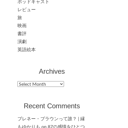
ポッドキャスト
レビュー
旅
映画
書評
演劇
英語絵本
Archives
Archives
Recent Comments
ブレネー・ブラウンって誰？ | 縁
もゆかりも
on
87の感情をひとつ