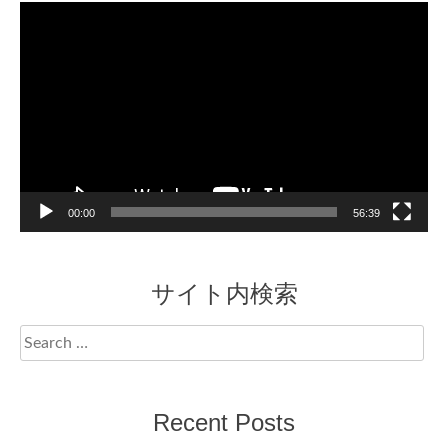
Video
Player
00:00
56:39
サイト内検索
Search
for:
Recent Posts