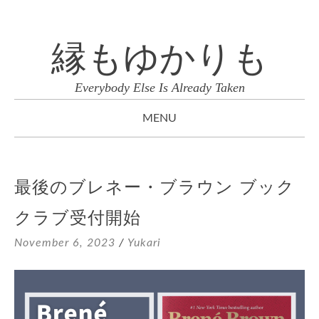
縁もゆかりも
Everybody Else Is Already Taken
MENU
SKIP
TO
最後のブレネー・ブラウン ブック
CONTENT
クラブ受付開始
November 6, 2023
/
Yukari