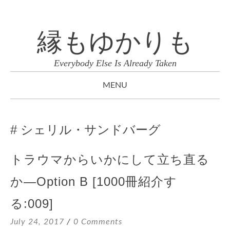
縁もゆかりも
Everybody Else Is Already Taken
MENU
SKIP
TO
シェリル・サンドバーグ
CONTENT
トラウマからいかにして立ち直る
か—Option B [1000冊紹介す
る:009]
July 24, 2017
0 Comments