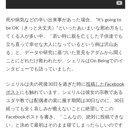
死や病気などの辛い出来事があった場合、 ”It’s going to
be OK（きっと大丈夫）”といったあいまいな慰め方をし
てくる人が多い中、「若い時に親を亡くした子供達でも
立ち直って幸せな大人になっているという例は沢山あ
る」と、データや研究に基づいた意見をアダムから聞く
ことにどれだけ救われたか、シェリルはOn Beingでのイ
ンタビューでも語っていました。
シェリルは夫の死後30日を過ぎた時に
投稿したFacebook
ポスト
にも触れています。シェリルは彼女の宗教である
ユダヤ教では配偶者の裳に服す期間は30日なのに、30日
経っても全く哀しみが癒えないことに絶望してこの
Facebookポストを書き、「こんなの、絶対に投稿できな
い」と決めて最初はそのまま寝てしまったらしいのです