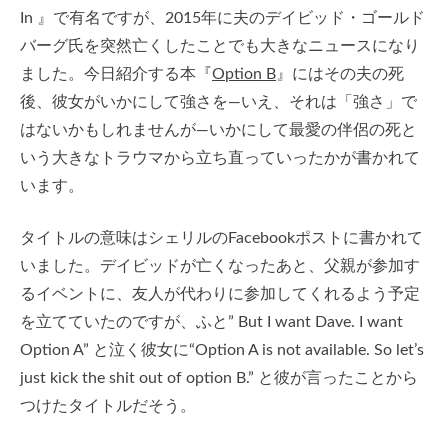
In 』で有名ですが、2015年に夫のデイビッド・ゴールド
バーグ氏を突然亡くしたことでも大きなニュースになり
ました。今日紹介する本『
Option B
』にはその夫の死
後、彼女がいかにして強さを—いえ、それは「強さ」で
はないかもしれませんが—いかにして最愛の伴侶の死と
いう大きなトラウマから立ち直っていったかが書かれて
います。
タイトルの意味はシェリルのFacebookポストに書かれて
いました。デイビッドが亡くなったあと、父親が参加す
るイベントに、友人が代わりに参加してくれるよう予定
を立てていたのですが、ふと” But I want Dave. I want
Option A” と泣く彼女に“Option A is not available. So let’s
just kick the shit out of option B.” と彼が言ったことから
つけたタイトルだそう。