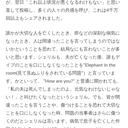
が、翌日「これ以上状況が悪くなるわけもない」と思い
直して投稿し、多くの人々の共感を呼び、これは4千万
回以上もシェアされました。
誰かが大切な人を亡くしたとき、癌などの深刻な病気に
なったとき。人は間違ったことを言ってしまうのではな
いかということを恐れて、結局なにも言わないことが多
いと思います。シェリルも、夫が亡くなった後、誰もデ
イブのことを口にしなくなったことを”Elephant in the
room(見て見ぬふりをされている問題”）と言っていま
す。かといって、 “How are you?” と普通に聞かれても、
「私の夫は死んでしまったのよ。元気なわけないじゃな
い！」と叫びたくなったというシェリル。でも、皆が間
違ったことを言うことや、傷つけることを恐れて大切な
ことを口にしなくなった時、問題の当事者はさらに傷つ
くのだとシェリルは言います。病気で息子を亡くした作