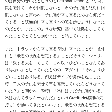
のは自分のせいだと思うのもPesronarization という罠。
罠を避けて、君が回復しないと、君の子供達も絶対に回
復しない」と言われ、子供達が立ち直るためなら何だっ
てする、と積極的に立ち直りへの道を歩むようになった
のだとか。またこのような研究に基づく証拠を示してく
れたことでとても心強かった、と話しています。
また、トラウマから立ち直る際役に立ったことが、意外
にも「最悪の状況を想定する」ことだそうで、シェリル
は「愛する夫を亡くして、これ以上ひどいことなんてあ
り得ない」と思っていたものの、アダムに「それよりひ
どいことはあり得る。例えばデイブが発作を起こした
時、二人の子供を乗せて車を運転していたらどうなって
いた？」と聞かれ、瞬時に「私にはまだ子供達がいる。
私はなんてラッキーなんだ」という
Gratitude
(感謝の気
持ち）が湧いてきたといいます。最悪の状況を想定する
ことは、一見逆効果のように見えますが、実はこれが、