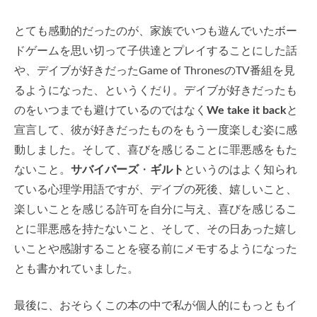
とても感動的だったのが、家族でいつも遊んでいたボー
ドゲームを思い切って子供達とプレイすることにした話
や、デイブが好きだったGame of ThronesのTV番組を見
るようになった、というくだり。デイブが好きだったも
のをいつまでも避けているのではなく
We take it back
と
宣言して、彼が好きだったものをもう一度楽しむ姿に感
動しました。そして、喜びを感じることに罪悪感をもた
ないこと。
サバイバーズ
・
ギルト
というのはよく知られ
ている心理学用語ですが、デイブの死後、嬉しいこと、
楽しいことを感じる許可を自分に与え、喜びを感じるこ
とに罪悪感を持たないこと、そして、その日あった嬉し
いことや感謝することを寝る前にメモするようになった
とも書かれていました。
最後に、おそらくこの本の中で私が個人的にもっともイ