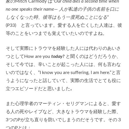
家のMitch Carmody は“
Our child dies a second time when
no one speaks their name
—
人が私達の子供の名前を口に
しなくなった時、彼等はもう一度死ぬことになる
”
(P33) と言っています。愛する人を亡くした人達は、彼
等のことをいつまでも覚えていたいのですよね。
そして実際にトラウマを経験した人には代わりのあいさ
つとしてHow are you
today?
と聞くのはどうだろうか、
そして今では、辛いことが起こった人には、何も言わな
いのではなく、”I know you are suffering, I am here.”と言
うようになったと話していて、実際の生活でとても役に
立つエピソードだと思いました｡
また心理学者のマーティン・セリグマンによると、愛す
る人の死やレイプなど、大きなトラウマを経験した際、
3つのPが立ち直りを防いでしまうのだそうです。その３
つのPとは：