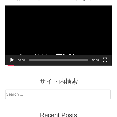
Video
Player
00:00
56:39
サイト内検索
Search
for:
Recent Posts