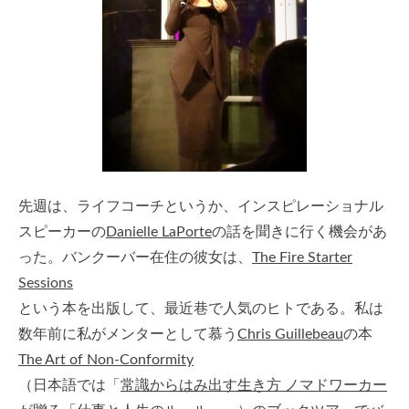
先週は、ライフコーチというか、インスピレーショナル
スピーカーの
Danielle LaPorte
の話を聞きに行く機会があ
った。バンクーバー在住の彼女は、
The Fire Starter
Sessions
という本を出版して、最近巷で人気のヒトである。私は
数年前に私がメンターとして慕う
Chris Guillebeau
の本
The Art of Non-Conformity
（日本語では「
常識からはみ出す生き方 ノマドワーカー