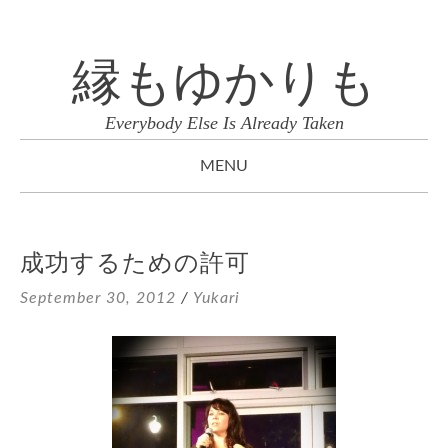
縁もゆかりも
Everybody Else Is Already Taken
MENU
SKIP
TO
成功するための許可
CONTENT
September 30, 2012
/
Yukari