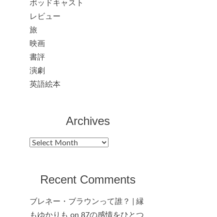
ポッドキャスト
レビュー
旅
映画
書評
演劇
英語絵本
Archives
Archives
Recent Comments
ブレネー・ブラウンって誰？ | 縁
もゆかりも
on
87の感情をひとつ