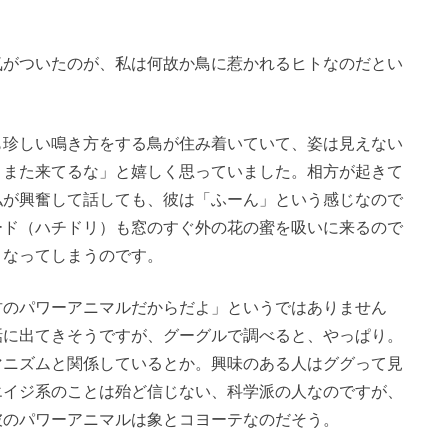
気がついたのが、私は何故か鳥に惹かれるヒトなのだとい
も珍しい鳴き方をする鳥が住み着いていて、姿は見えない
、また来てるな」と嬉しく思っていました。相方が起きて
私が興奮して話しても、彼は「ふーん」という感じなので
ード（ハチドリ）も窓のすぐ外の花の蜜を吸いに来るので
くなってしまうのです。
君のパワーアニマルだからだよ」というではありません
話に出てきそうですが、グーグルで調べると、やっぱり。
マニズムと関係しているとか。興味のある人はググって見
エイジ系のことは殆ど信じない、科学派の人なのですが、
彼のパワーアニマルは象とコヨーテなのだそう。