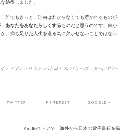
んな納得しました。
も、誰でもきっと、理由はわからなくても惹かれるものが
が、
あなたをあなたらしくする
ものだと思うのです。何か
とが、満ち足りた人生を送る為に欠かせないことではない
イティブアメリカン
,
パトロナス
,
ハリーポッター
,
パワー
TWITTER
PINTEREST
GOOGLE +
Kindleストアで、海外から日本の電子書籍を購