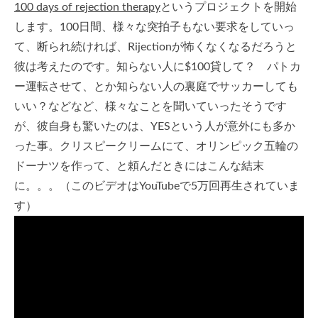
100 days of rejection therapy
というプロジェクトを開始
します。100日間、様々な突拍子もない要求をしていっ
て、断られ続ければ、Rijectionが怖くなくなるだろうと
彼は考えたのです。知らない人に$100貸して？ パトカ
ー運転させて、とか知らない人の裏庭でサッカーしても
いい？などなど、様々なことを聞いていったそうです
が、彼自身も驚いたのは、YESという人が意外にも多か
った事。クリスピークリームにて、オリンピック五輪の
ドーナツを作って、と頼んだときにはこんな結末
に。。。（このビデオはYouTubeで5万回再生されていま
す）