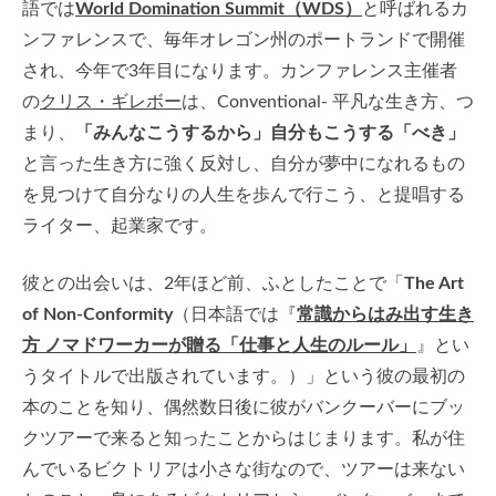
語では
World Domination Summit（WDS）
と呼ばれるカ
ンファレンスで、毎年オレゴン州のポートランドで開催
され、今年で3年目になります。カンファレンス主催者
の
クリス・ギレボー
は、Conventional- 平凡な生き方、つ
まり、
「みんなこうするから」自分もこうする「べき」
と言った生き方に強く反対し、自分が夢中になれるもの
を見つけて自分なりの人生を歩んで行こう、と提唱する
ライター、起業家です。
彼との出会いは、2年ほど前、ふとしたことで「
The Art
of Non-Conformity
（日本語では『
常識からはみ出す生き
方 ノマドワーカーが贈る「仕事と人生のルール」
』とい
うタイトルで出版されています。）」という彼の最初の
本のことを知り、偶然数日後に彼がバンクーバーにブッ
クツアーで来ると知ったことからはじまります。私が住
んでいるビクトリアは小さな街なので、ツアーは来ない