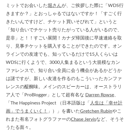
ミットでお会いした
堀さん
が、ご挨拶した際に「WDS行
きますか？」とおっしゃるではないですか！「すごく行
きたいんですけど、チケット買いそびれて」というと
「知り合いでチケット売りたがっている人がいるので、
是非」と！！すごい展開！カナダ帰国後に早速連絡を取
り、見事チケットを購入することができたのです。オン
ラインでの友達でも、知っているだけで15人くらいは
WDSに行くようで、3000人集まるという大規模なカン
ファレンスで、知り合い全員に会う機会があるかどうか
は謎ですが、新しい友達を作るのもこういったカンファ
レンスの醍醐味。メインのスピーカーは、オーストラリ
ア人で「ProBlogger」として超有名な
Darren Rowse
、
「The Happiness Project （日本語版は「
人生は「幸せ計
画」でうまくいく！
」）」を書いた
Gretchen Rubin
やこ
れまた有名フォトグラファーの
Chase Jervis
など、そうそ
うたる面々。