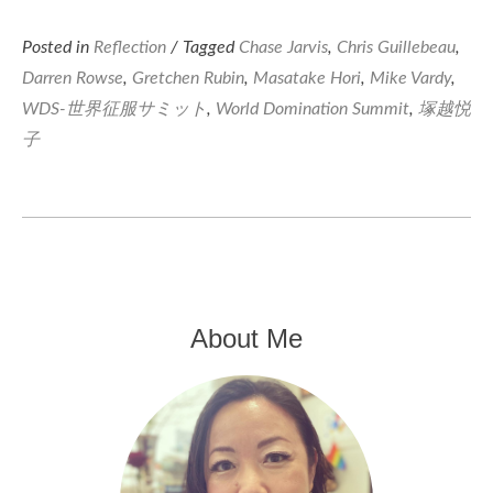
Posted in
Reflection
/ Tagged
Chase Jarvis
,
Chris Guillebeau
,
Darren Rowse
,
Gretchen Rubin
,
Masatake Hori
,
Mike Vardy
,
WDS-世界征服サミット
,
World Domination Summit
,
塚越悦
子
About Me