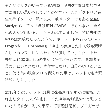
そんなクリスがやっているWDS、過去2年間は参加でき
ずに悔しい思いをしていたのですが、ここビクトリア在
住のライターで、私の友人、兼メンターでもある
Mike
Vardy
から、常々「君は
絶対に
WDSに行くべきだ。会う
べき人が沢山いる。」と言われていました。特に去年の
WDSは大成功だったようで、キーノートを行ったChris
BroganやC.C Chapmanも「今まで参加した中で最も素晴
らしいカンファレンスだ」と絶賛していました。また、
去年は$100 Startupの本が出た年だったので、参加者全
員に、ビジネスなり、寄付するなり、自分のやりたいこ
とに使う為の現金$100を配られた事は、ネットでも大変
話題になりました。
2013年分のチケットは1月に発売されてすぐに完売。こ
れまたタイミングを逃し、また今年も無理か〜と思って
いたのですが、3月の東京にて事態は急変。ブロガーサ