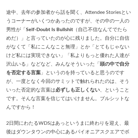
途中、去年の参加者から話を聞く、Attendee Storiesとい
うコーナーがいくつかあったのですが、その中の一人の
男性が「
Self-Doubt Is Bullshit
（自己不信なんてでたら
めだ）」と言っていたのが心に残りました。自分に自信
がなくて「私にこんなこと無理」とか「とてもじゃない
けど私には実現できない」「私よりもっと優れた人達が
沢山いる」などなど、みんなそういった「
頭の中で自分
を否定する言葉
」というのを持っていると思うのです
が、一度となく今回のサミットで触れられたのは、そう
いった否定的な言葉は
必ずしも正しくない
、ということ
です。そんな言葉を信じてはいけません。ブルシットな
んですから！
2日間にわたるWDSはあっというまに終わりを迎え、最
後はダウンタウンの中心にあるパイオニアスクエアでボ