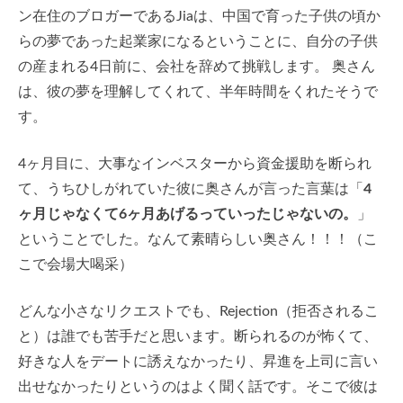
ン在住のブロガーであるJiaは、中国で育った子供の頃か
らの夢であった起業家になるということに、自分の子供
の産まれる4日前に、会社を辞めて挑戦します。 奥さん
は、彼の夢を理解してくれて、半年時間をくれたそうで
す。
4ヶ月目に、大事なインベスターから資金援助を断られ
て、うちひしがれていた彼に奥さんが言った言葉は「
4
ヶ月じゃなくて6ヶ月あげるっていったじゃないの。
」
ということでした。なんて素晴らしい奥さん！！！（こ
こで会場大喝采）
どんな小さなリクエストでも、Rejection（拒否されるこ
と）は誰でも苦手だと思います。断られるのが怖くて、
好きな人をデートに誘えなかったり、昇進を上司に言い
出せなかったりというのはよく聞く話です。そこで彼は