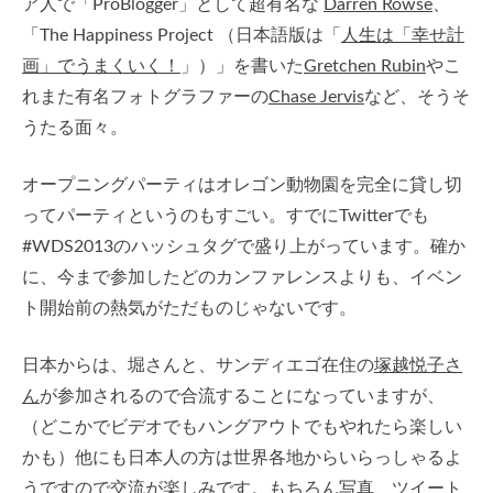
ア人で「ProBlogger」として超有名な
Darren Rowse
、
「The Happiness Project （日本語版は「
人生は「幸せ計
画」でうまくいく！
」）」を書いた
Gretchen Rubin
やこ
れまた有名フォトグラファーの
Chase Jervis
など、そうそ
うたる面々。
オープニングパーティはオレゴン動物園を完全に貸し切
ってパーティというのもすごい。すでにTwitterでも
#WDS2013のハッシュタグで盛り上がっています。確か
に、今まで参加したどのカンファレンスよりも、イベン
ト開始前の熱気がただものじゃないです。
日本からは、堀さんと、サンディエゴ在住の
塚越悦子さ
ん
が参加されるので合流することになっていますが、
（どこかでビデオでもハングアウトでもやれたら楽しい
かも）他にも日本人の方は世界各地からいらっしゃるよ
うですので交流が楽しみです。もちろん写真、ツイート