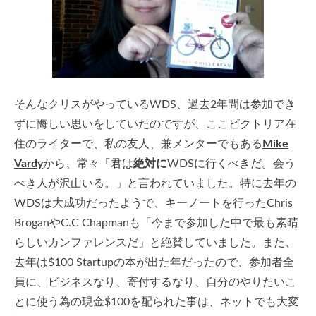
そんなクリスがやっているWDS、過去2年間は参加でき
ずに悔しい思いをしていたのですが、ここビクトリア在
住のライターで、私の友人、兼メンターでもある
Mike
Vardy
から、常々「君は
絶対に
WDSに行くべきだ。会う
べき人が沢山いる。」と言われていました。特に去年の
WDSは大成功だったようで、キーノートを行ったChris
BroganやC.C Chapmanも「今まで参加した中で最も素晴
らしいカンファレンスだ」と絶賛していました。また、
去年は$100 Startupの本が出た年だったので、参加者全
員に、ビジネスなり、寄付するなり、自分のやりたいこ
とに使う為の現金$100を配られた事は、ネットでも大変