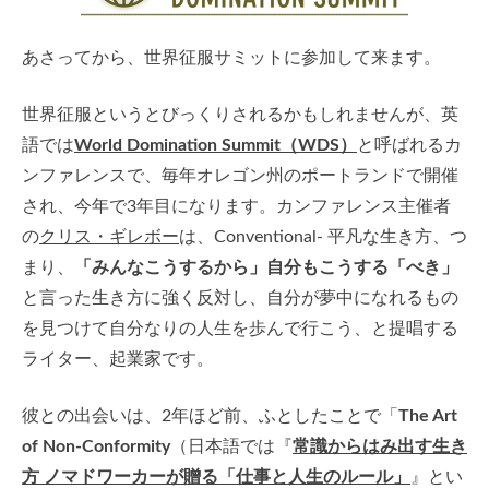
あさってから、世界征服サミットに参加して来ます。
世界征服というとびっくりされるかもしれませんが、英
語では
World Domination Summit（WDS）
と呼ばれるカ
ンファレンスで、毎年オレゴン州のポートランドで開催
され、今年で3年目になります。カンファレンス主催者
の
クリス・ギレボー
は、Conventional- 平凡な生き方、つ
まり、
「みんなこうするから」自分もこうする「べき」
と言った生き方に強く反対し、自分が夢中になれるもの
を見つけて自分なりの人生を歩んで行こう、と提唱する
ライター、起業家です。
彼との出会いは、2年ほど前、ふとしたことで「
The Art
of Non-Conformity
（日本語では『
常識からはみ出す生き
方 ノマドワーカーが贈る「仕事と人生のルール」
』とい