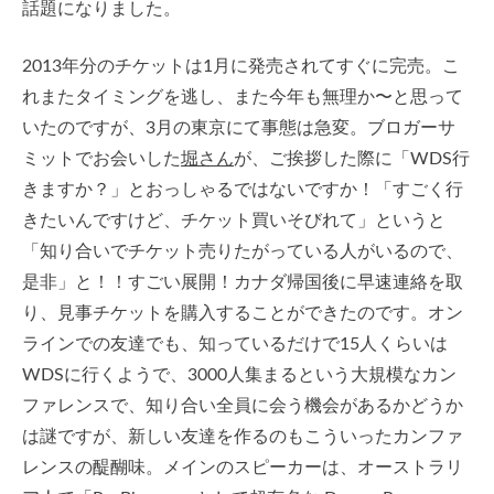
話題になりました。
2013年分のチケットは1月に発売されてすぐに完売。こ
れまたタイミングを逃し、また今年も無理か〜と思って
いたのですが、3月の東京にて事態は急変。ブロガーサ
ミットでお会いした
堀さん
が、ご挨拶した際に「WDS行
きますか？」とおっしゃるではないですか！「すごく行
きたいんですけど、チケット買いそびれて」というと
「知り合いでチケット売りたがっている人がいるので、
是非」と！！すごい展開！カナダ帰国後に早速連絡を取
り、見事チケットを購入することができたのです。オン
ラインでの友達でも、知っているだけで15人くらいは
WDSに行くようで、3000人集まるという大規模なカン
ファレンスで、知り合い全員に会う機会があるかどうか
は謎ですが、新しい友達を作るのもこういったカンファ
レンスの醍醐味。メインのスピーカーは、オーストラリ