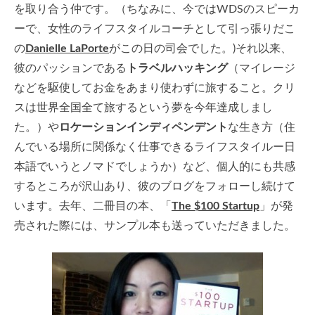
を取り合う仲です。（ちなみに、今ではWDSのスピーカ
ーで、女性のライフスタイルコーチとして引っ張りだこ
の
Danielle LaPorte
がこの日の司会でした。)それ以来、
彼のパッションである
トラベルハッキング
（マイレージ
などを駆使してお金をあまり使わずに旅すること。クリ
スは世界全国全て旅するという夢を今年達成しまし
た。）や
ロケーションインディペンデント
な生き方（住
んでいる場所に関係なく仕事できるライフスタイルー日
本語でいうとノマドでしょうか）など、個人的にも共感
するところが沢山あり、彼のブログをフォローし続けて
います。去年、二冊目の本、「
The $100 Startup
」が発
売された際には、サンプル本も送っていただきました。