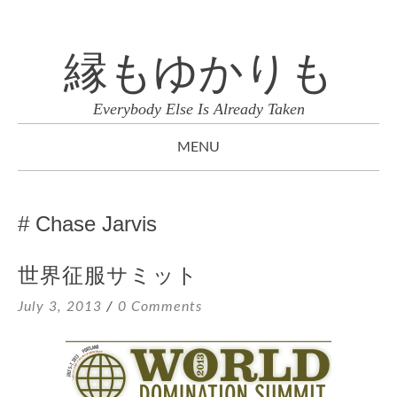
縁もゆかりも
Everybody Else Is Already Taken
MENU
SKIP
TO
Chase Jarvis
CONTENT
世界征服サミット
July 3, 2013
0 Comments