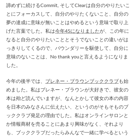
諦めずに続けるCommit, そしてClearは自分のやりたいこ
とにフォーカスして、自分のやりたくないこと、自分の
夢の達成に意味が無いことはやめるという意味で取り上
げた言葉でした。私は
今年45になりました
が、この年に
なると自分のやりたいこととそうでないことの違いがは
っきりしてくるので、バウンダリーを駆使して、自分に
意味のないことは、No thank youと言えるようになりま
した。
今年の後半では、
ブレネー・ブラウンブッククラブ
も始
めました。私はブレネー・ブラウンが大好きで、彼女の
本は殆ど読んでいますが、なんとかして彼女の本の内容
を日本のみなさんに伝えたい、というのがそもそものブ
ッククラブ発足の理由でした。私はオンラインサロンと
か情報商材を売ることにあまり興味がなく、それより
も、ブッククラブだったらみんなで一緒に学べるという