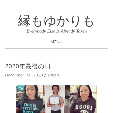
縁もゆかりも
Everybody Else Is Already Taken
MENU
SKIP
TO
2020年最後の日
CONTENT
December 31, 2020
/
Yukari