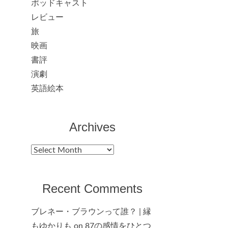
ポッドキャスト
レビュー
旅
映画
書評
演劇
英語絵本
Archives
Archives
Recent Comments
ブレネー・ブラウンって誰？ | 縁
もゆかりも
on
87の感情をひとつ