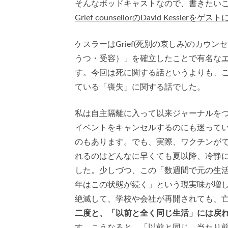
そんなポッドキャストなので、書きたい
Grief counsellorのDavid Kesslerを
ケスラーはGrief(死別の哀しみ)のカ
うつ・受容）」を確立したことで有名な
す。今回は死に関する話というよりも、この
ている「喪失」に関する話でした。
私は自主隔離に入って以来ジャーナルをつ
イベントをキャンセルするのにも迷って
のもあります。でも、実際、ワクチンが
れるのはどんなに早くても夏以降、冷静
した。少しづつ、この「数週間で元の生
年はこの状態が続く」という現実味が増
絶滅して、学校や会社が再開されても、
二度と、「以前と全く同じ生活」には戻
す。こうなると、「以前と同じ、当たり