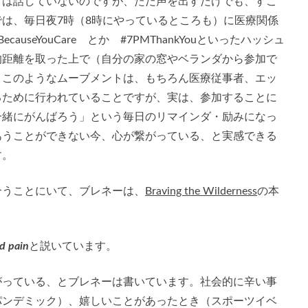
とは話していないのですが、ただ声を出すだけでも、すこ
は、毎日夜7時（8時にやっているところも）に医療関係
auseYouCare とか #7PMThankYouといったハッシュ
的距離を取った上で（自分の家の窓やベランダから参加で
。このようなムーブメントは、もちろん医療従事者、エッ
るために行われていることですが、実は、参加することに
一緒にがんばろう」という毎日のリマインダ・励みになっ
あうことができない今、心が繋がっている、と実感できる
す。
合うことにいて、ブレネーは、
Braving the Wilderness
の本
d pain
と説いています。
がっている、とブレネーは書いています。社会的に辛い事
パンデミック）、嬉しいことがあったとき（スポーツイベ