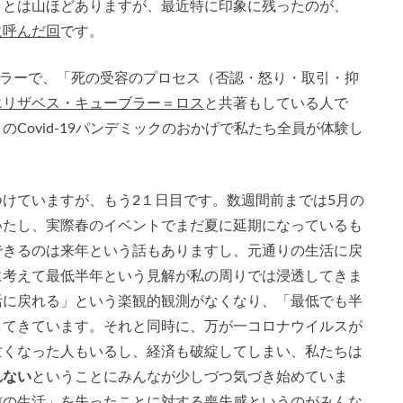
ことは山ほどありますが、最近特に印象に残ったのが、
ゲストに呼んだ回
です。
ウンセラーで、「死の受容のプロセス（否認・怒り・取引・抑
エリザベス・キューブラー＝ロス
と共著もしている人で
Covid-19パンデミックのおかげで私たち全員が体験し
けていますが、もう2１日目です。数週間前までは5月の
いたし、実際春のイベントでまだ夏に延期になっているも
できるのは来年という話もありますし、元通りの生活に戻
に考えて最低半年という見解が私の周りでは浸透してきま
活に戻れる」という楽観的観測がなくなり、「最低でも半
してきています。それと同時に、万が一コロナウイルスが
亡くなった人もいるし、経済も破綻してしまい、私たちは
れない
ということにみんなが少しづつ気づき始めていま
前の生活」を失ったことに対する喪失感というのがみんな