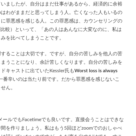
ていましたが、自分はまだ仕事があるから、経済的に余裕
のはわがままだと思ってしまう人。亡くなった人もいるの
とに罪悪感を感じる人。この罪悪感は、カウンセリングの
ng（苦しみの比較）といって、「あの人はあんなに大変なのに、私は
しみを比べてしまうことです。
謝することは大切です。ですが、自分の苦しみを他人の苦
しまうことになり、余計苦しくなります。自分の苦しみを
キャストに出ていたKessler氏も
Worst loss is always
一番辛いのは当たり前です。だから罪悪感を感じないこ
ません。
ールでもFacetimeでも良いです。直接会うことはできな
間を作りましょう。私はもう5回ほどzoomでのおしゃべ