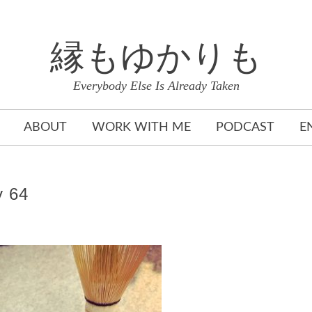
縁もゆかりも
Everybody Else Is Already Taken
ABOUT
WORK WITH ME
PODCAST
E
 64