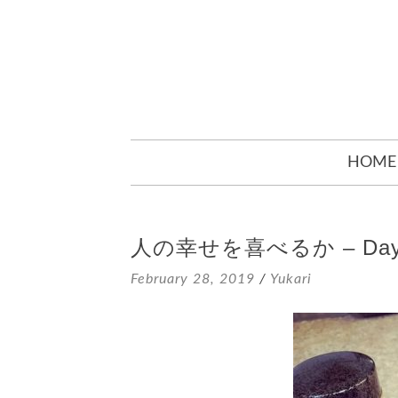
SKIP
HOME
TO
CONTENT
人の幸せを喜べるか – Day
February 28, 2019
/
Yukari