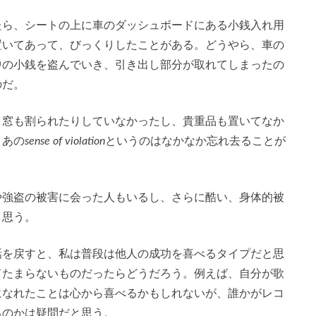
たら、シートの上に車のダッシュボードにある小銭入れ用
置いてあって、びっくりしたことがある。どうやら、車の
中の小銭を盗んでいき、引き出し部分が取れてしまったの
のだ。
、窓も割られたりしていなかったし、貴重品も置いてなか
、あの
sense of violation
というのはなかなか忘れ去ることが
や強盗の被害に会った人もいるし、さらに酷い、身体的被
と思う。
話を戻すと、私は普段は他人の成功を喜べるタイプだと思
てたまらないものだったらどうだろう。例えば、自分が歌
になれたことは心から喜べるかもしれないが、誰かがレコ
るのかは疑問だと思う。