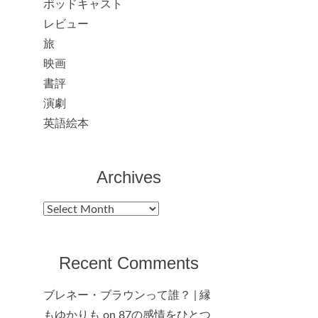
ポッドキャスト
レビュー
旅
映画
書評
演劇
英語絵本
Archives
Archives
Recent Comments
ブレネー・ブラウンって誰？ | 縁
もゆかりも
on
87の感情をひとつ