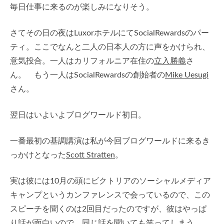
毎日仕事に来るのが楽しみになりそう。
さてその日の夜はLuxorホテルにてSocialRewardsのパー
ティ。ここでなんと二人の日本人の方に声をかけられ、
意気投合。一人はカリフォルニア在住の
立入勝義
さ
ん。 もう一人はSocialRewardsの創始者の
Mike Uesugi
さん。
翌日はいよいよブログワールド初日。
一番最初の基調講演は私が今回ブログワールドに来るき
っかけとなった
Scott Stratten
。
実は彼には10月の頭にビクトリアのソーシャルメディア
キャンプというカンファレンスで会っているので、この
スピーチを聞くのは2回目だったのですが、彼はやっぱ
り話が面白いので、同じ話を聞いても笑ってしまう。