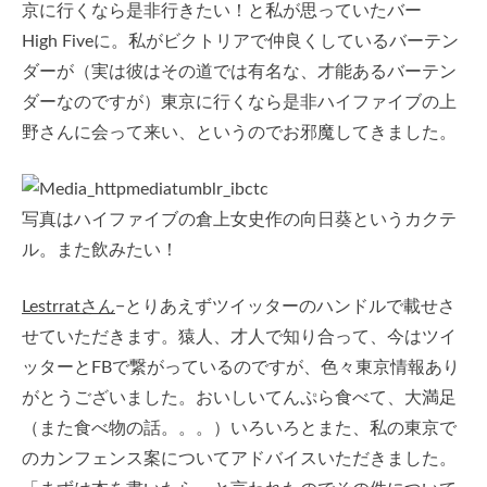
京に行くなら是非行きたい！と私が思っていたバー
High Fiveに。私がビクトリアで仲良くしているバーテン
ダーが（実は彼はその道では有名な、才能あるバーテン
ダーなのですが）東京に行くなら是非ハイファイブの上
野さんに会って来い、というのでお邪魔してきました。
写真はハイファイブの倉上女史作の向日葵というカクテ
ル。また飲みたい！
Lestrratさん
−とりあえずツイッターのハンドルで載せさ
せていただきます。猿人、才人で知り合って、今はツイ
ッターとFBで繋がっているのですが、色々東京情報あり
がとうございました。おいしいてんぷら食べて、大満足
（また食べ物の話。。。）いろいろとまた、私の東京で
のカンフェンス案についてアドバイスいただきました。