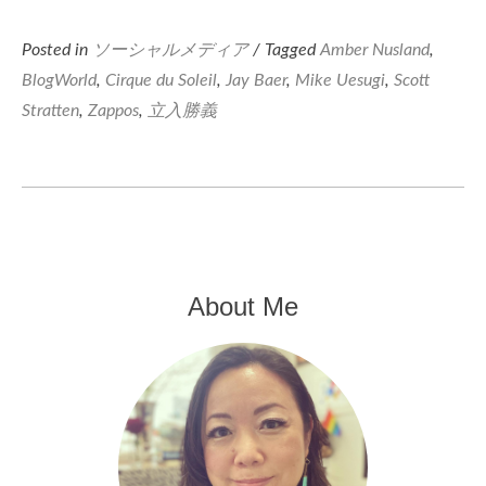
Posted in
ソーシャルメディア
/ Tagged
Amber Nusland
,
BlogWorld
,
Cirque du Soleil
,
Jay Baer
,
Mike Uesugi
,
Scott
Stratten
,
Zappos
,
立入勝義
About Me