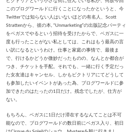
ビクトリアという小さな街に住んでいる私が、何故今回
このブログワールドに行くことになったかというと、今
Twitterでは知らない人はいないほどの有名人、Scott
Strattenから、彼の本, “Unmarketing”の出版記念パーティ
をベガスでやるという招待を受けたからで、ベガスに一
度も行ったことがない私としては、これはもう最高の言
い訳になるというわけ。仕事と家庭の事情で、最後ま
で、行けるかどうか微妙だったものの、なんとか都合が
つき、チケットを手配。それでも、一緒に行く予定だっ
た女友達はキャンセル、しかもビクトリアにてどうして
も参加したいイベントがあった為、ブログワールドに参
加できたのはたったの1日だけ。残念でしたが、仕方が
ない。
もちろん、ベガスに1日だけ滞在するなんてことは不可
能なので、ブログワールドの数日前にベガス入り、初日
はCirque du Soleilのショウ、Mystereを観に行きまし