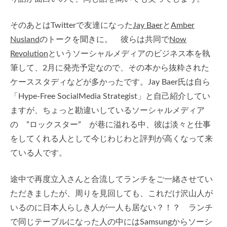
そのあとはTwitterで友達になった
Jay Baer
と
Amber
Nusland
のトークを聞きに。 彼らは共同で
Now
Revolution
というソーシャルメディアのビジネス本を執
筆して、2月に発売予定なので、その本から抜粋された
ケーススタディなどが多かったです。Jay Baer氏は自ら
「Hype-Free SocialMedia Strategist」と自己紹介してい
ますが、ちょっと勘違いしているソーシャルメディア
の ”ロックスター” が巷に溢れる中、彼は淡々と仕事
をしてくれる人として今じわじわと評判が高くなって来
ている人です。
途中で再度立入さんと合流してランチをご一緒させてい
ただきましたが、周りを見回しても、これだけ沢山人が
いるのに日本人らしき人が一人も居ない？！？ ランチ
で同じテーブルになった人の中にはSamsungからソーシ