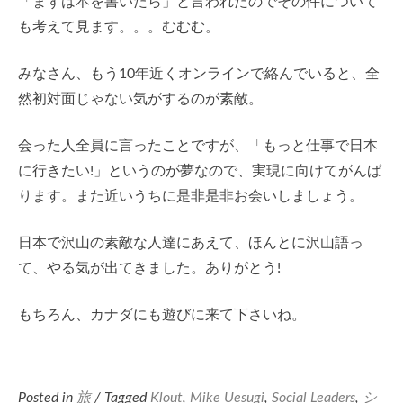
「まずは本を書いたら」と言われたのでその件について
も考えて見ます。。。むむむ。
みなさん、もう10年近くオンラインで絡んでいると、全
然初対面じゃない気がするのが素敵。
会った人全員に言ったことですが、「もっと仕事で日本
に行きたい!」というのが夢なので、実現に向けてがんば
ります。また近いうちに是非是非お会いしましょう。
日本で沢山の素敵な人達にあえて、ほんとに沢山語っ
て、やる気が出てきました。ありがとう!
もちろん、カナダにも遊びに来て下さいね。
Posted in
旅
/ Tagged
Klout
,
Mike Uesugi
,
Social Leaders
,
シ