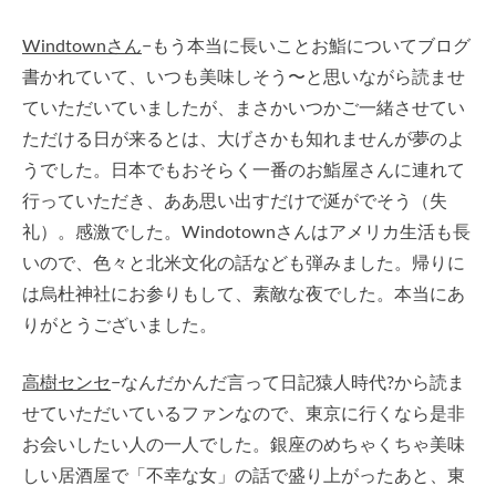
Windtownさん
−もう本当に長いことお鮨についてブログ
書かれていて、いつも美味しそう〜と思いながら読ませ
ていただいていましたが、まさかいつかご一緒させてい
ただける日が来るとは、大げさかも知れませんが夢のよ
うでした。日本でもおそらく一番のお鮨屋さんに連れて
行っていただき、ああ思い出すだけで涎がでそう（失
礼）。感激でした。Windotownさんはアメリカ生活も長
いので、色々と北米文化の話なども弾みました。帰りに
は烏杜神社にお参りもして、素敵な夜でした。本当にあ
りがとうございました。
高樹センセ
−なんだかんだ言って日記猿人時代?から読ま
せていただいているファンなので、東京に行くなら是非
お会いしたい人の一人でした。銀座のめちゃくちゃ美味
しい居酒屋で「不幸な女」の話で盛り上がったあと、東