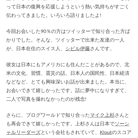
って日本の復興を応援しようという熱い気持ちがすごく
伝わってきました。いろいろ語りましたよ!
今回お会いした90％の方はツイッターで知り合った方ば
かりでした。そんな、ツイッターで出来た友達の一人
が、日本在住のスイス人、
シビル伊藤
さんです。
彼女は日本にもアメリカにも住んだことがあるので、北
米の文化、習慣、震災の話、日本人の国民性、日本経済
などなど、とても興味深いお話が出来ました。本当に、
お会いできて嬉しかったです。話に夢中になりすぎて、
二人で写真を撮れなかったのが残念!
さらに、ブログワールドで知り合った
マイク上杉
さんと
も再会できて嬉しかったです。上杉さんは日本で
ソーシ
ャルリーダーズ
という会社もされていて、
Klout
のスコア