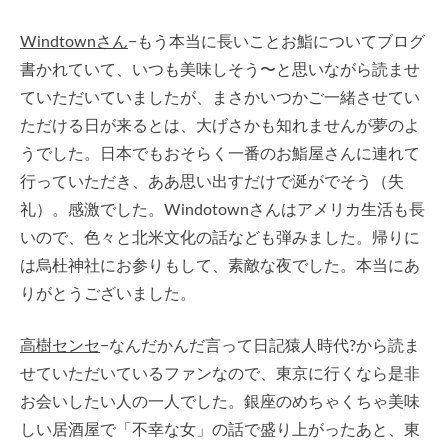
Windtownさん
−もう本当に長いことお鮨についてブログ
書かれていて、いつも美味しそう〜と思いながら読ませ
ていただいていましたが、まさかいつかご一緒させてい
ただける日が来るとは、大げさかも知れませんが夢のよ
うでした。日本でもおそらく一番のお鮨屋さんに連れて
行っていただき、ああ思い出すだけで涎がでそう（失
礼）。感激でした。Windotownさんはアメリカ生活も長
いので、色々と北米文化の話なども弾みました。帰りに
は烏杜神社にお参りもして、素敵な夜でした。本当にあ
りがとうございました。
高樹センセ
−なんだかんだ言って日記猿人時代?から読ま
せていただいているファンなので、東京に行くなら是非
お会いしたい人の一人でした。銀座のめちゃくちゃ美味
しい居酒屋で「不幸な女」の話で盛り上がったあと、東