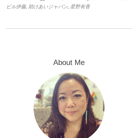
ビル伊藤
,
助けあいジャパン
,
星野有香
About Me