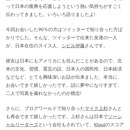
って日本の復興を応援しようという熱い気持ちがすごく
伝わってきました。いろいろ語りましたよ!
今回お会いした90％の方はツイッターで知り合った方ば
かりでした。そんな、ツイッターで出来た友達の一人
が、日本在住のスイス人、
シビル伊藤
さんです。
彼女は日本にもアメリカにも住んだことがあるので、北
米の文化、習慣、震災の話、日本人の国民性、日本経済
などなど、とても興味深いお話が出来ました。本当に、
お会いできて嬉しかったです。話に夢中になりすぎて、
二人で写真を撮れなかったのが残念!
さらに、ブログワールドで知り合った
マイク上杉
さんと
も再会できて嬉しかったです。上杉さんは日本で
ソーシ
ャルリーダーズ
という会社もされていて、
Klout
のスコア