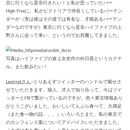
京に行くなら是非行きたい！と私が思っていたバー
High Fiveに。私がビクトリアで仲良くしているバーテン
ダーが（実は彼はその道では有名な、才能あるバーテン
ダーなのですが）東京に行くなら是非ハイファイブの上
野さんに会って来い、というのでお邪魔してきました。
写真はハイファイブの倉上女史作の向日葵というカクテ
ル。また飲みたい！
Lestrratさん
−とりあえずツイッターのハンドルで載せさ
せていただきます。猿人、才人で知り合って、今はツイ
ッターとFBで繋がっているのですが、色々東京情報あり
がとうございました。おいしいてんぷら食べて、大満足
（また食べ物の話。。。）いろいろとまた、私の東京で
のカンフェンス案についてアドバイスいただきました。