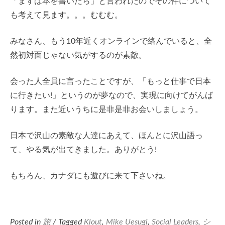
「まずは本を書いたら」と言われたのでその件について
も考えて見ます。。。むむむ。
みなさん、もう10年近くオンラインで絡んでいると、全
然初対面じゃない気がするのが素敵。
会った人全員に言ったことですが、「もっと仕事で日本
に行きたい!」というのが夢なので、実現に向けてがんば
ります。また近いうちに是非是非お会いしましょう。
日本で沢山の素敵な人達にあえて、ほんとに沢山語っ
て、やる気が出てきました。ありがとう!
もちろん、カナダにも遊びに来て下さいね。
Posted in
旅
/ Tagged
Klout
,
Mike Uesugi
,
Social Leaders
,
シ