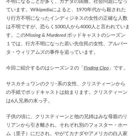
不明になることが多く、カナダの国難、社会問題になっ
ています。Wikipediaによると、1970年代から殺された
り行方不明になったインディジネスの女性の正確な人数
は不明ですが、恐らく1000人から4000人と言われていま
す。この
Missing & Murdered
ポッドキャストのシーズン
１では、行方不明になった若い先住民の女性、アルバー
タ・ウィリアムズの事件を追っています。
今回ご紹介するのはシーズン２の「
Finding Cleo
」です。
サスカチュワンのクリ−系の女性、クリスティーンから
の手紙でポッドキャストは始まります。クリスティーン
は6人兄弟の末っ子。
子供の頃に、クリスティーンと他の兄姉はみな母親のリ
リアンから引き離され、それぞれ別のフォスター・ホー
ム（里子）にだされ、やがてカナダやアメリカの白人家