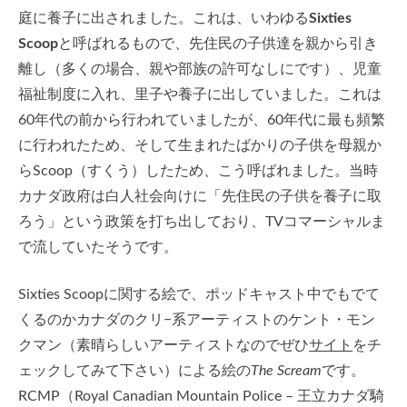
庭に養子に出されました。これは、いわゆる
Sixties
Scoop
と呼ばれるもので、先住民の子供達を親から引き
離し（多くの場合、親や部族の許可なしにです）、児童
福祉制度に入れ、里子や養子に出していました。これは
60年代の前から行われていましたが、60年代に最も頻繁
に行われたため、そして生まれたばかりの子供を母親か
らScoop（すくう）したため、こう呼ばれました。当時
カナダ政府は白人社会向けに「先住民の子供を養子に取
ろう」という政策を打ち出しており、TVコマーシャルま
で流していたそうです。
Sixties Scoopに関する絵で、ポッドキャスト中でもでて
くるのかカナダのクリ−系アーティストのケント・モン
クマン（素晴らしいアーティストなのでぜひ
サイト
をチ
ェックしてみて下さい）による絵の
The Scream
です。
RCMP（Royal Canadian Mountain Police – 王立カナダ騎