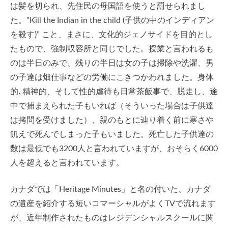
は髪を切られ、先住民の母国語を使うと罰せられまし
た。”Kill the Indian in the child (子供の中のインディアン
を殺す)” こと、まさに、文化的ジェノサイドを目的とし
たもので、強制収容所と同じでした。授業と言われるも
のは半日のみで、残りの半日は女の子は掃除や洗濯、男
の子達は畑仕事などの労働にこきつかわれました。身体
的､精神的、そして性的虐待も日常茶飯事で、脱走し、途
中で捕まえられた子もいれば（そういった場合は子供達
は拷問を受けました）、親のもとに辿り着く前に寒さや
飢えで死んでしまった子もいました。死亡した子供達の
数は最低でも3200人と言われていますが、おそらく6000
人を超えると言われています。
カナダでは「Heritage Minutes」と名の付いた、カナダ
の遺産を紹介する短いコマーシャルがよくTVで流れます
が、近年制作されたものはレジデンシャルスクールに関