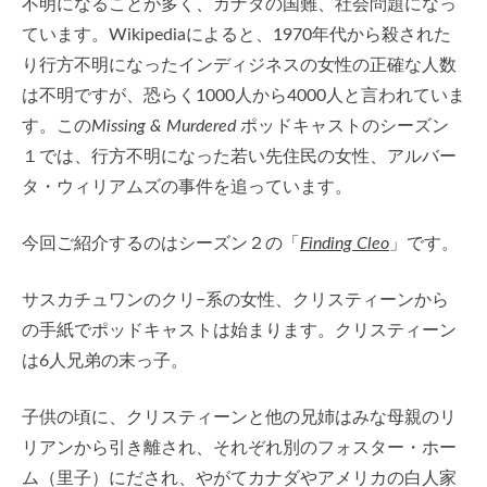
不明になることが多く、カナダの国難、社会問題になっ
ています。Wikipediaによると、1970年代から殺された
り行方不明になったインディジネスの女性の正確な人数
は不明ですが、恐らく1000人から4000人と言われていま
す。この
Missing & Murdered
ポッドキャストのシーズン
１では、行方不明になった若い先住民の女性、アルバー
タ・ウィリアムズの事件を追っています。
今回ご紹介するのはシーズン２の「
Finding Cleo
」です。
サスカチュワンのクリ−系の女性、クリスティーンから
の手紙でポッドキャストは始まります。クリスティーン
は6人兄弟の末っ子。
子供の頃に、クリスティーンと他の兄姉はみな母親のリ
リアンから引き離され、それぞれ別のフォスター・ホー
ム（里子）にだされ、やがてカナダやアメリカの白人家