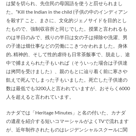
は髪を切られ、先住民の母国語を使うと罰せられまし
た。”Kill the Indian in the child (子供の中のインディアン
を殺す)” こと、まさに、文化的ジェノサイドを目的とし
たもので、強制収容所と同じでした。授業と言われるも
のは半日のみで、残りの半日は女の子は掃除や洗濯、男
の子達は畑仕事などの労働にこきつかわれました。身体
的､精神的、そして性的虐待も日常茶飯事で、脱走し、途
中で捕まえられた子もいれば（そういった場合は子供達
は拷問を受けました）、親のもとに辿り着く前に寒さや
飢えで死んでしまった子もいました。死亡した子供達の
数は最低でも3200人と言われていますが、おそらく6000
人を超えると言われています。
カナダでは「Heritage Minutes」と名の付いた、カナダ
の遺産を紹介する短いコマーシャルがよくTVで流れます
が、近年制作されたものはレジデンシャルスクールに関