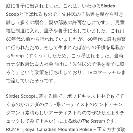
庭に養子に出されました。これは、いわゆる
Sixties
Scoop
と呼ばれるもので、先住民の子供達を親から引き
離し（多くの場合、親や部族の許可なしにです）、児童
福祉制度に入れ、里子や養子に出していました。これは
60年代の前から行われていましたが、60年代に最も頻繁
に行われたため、そして生まれたばかりの子供を母親か
らScoop（すくう）したため、こう呼ばれました。当時
カナダ政府は白人社会向けに「先住民の子供を養子に取
ろう」という政策を打ち出しており、TVコマーシャルま
で流していたそうです。
Sixties Scoopに関する絵で、ポッドキャスト中でもでて
くるのかカナダのクリ−系アーティストのケント・モン
クマン（素晴らしいアーティストなのでぜひ
サイト
をチ
ェックしてみて下さい）による絵の
The Scream
です。
RCMP（Royal Canadian Mountain Police – 王立カナダ騎