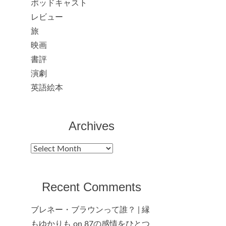
ポッドキャスト
レビュー
旅
映画
書評
演劇
英語絵本
Archives
Archives
Recent Comments
ブレネー・ブラウンって誰？ | 縁
もゆかりも
on
87の感情をひとつ