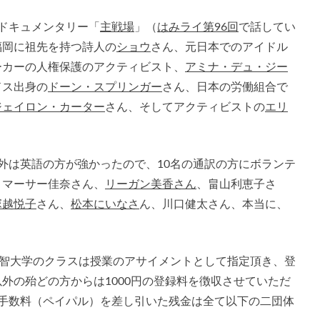
ドキュメンタリー「
主戦場
」（
はみライ第96回
で話してい
福岡に祖先を持つ詩人の
ショウ
さん、元日本でのアイドル
ーカーの人権保護のアクティビスト、
アミナ・デュ・ジー
ドス出身の
ドーン・スプリンガー
さん、日本の労働組合で
ジェイロン・カーター
さん、そしてアクティビストの
エリ
外は英語の方が強かったので、10名の通訳の方にボランテ
、マーサー佳奈さん、
リーガン美香さん
、畠山利恵子さ
塚越悦子
さん、
松本にいなさ
ん、川口健太さん、本当に、
上智大学のクラスは授業のアサイメントとして指定頂き、登
外の殆どの方からは1000円の登録料を徴収させていただ
や手数料（ペイパル）を差し引いた残金は全て以下の二団体