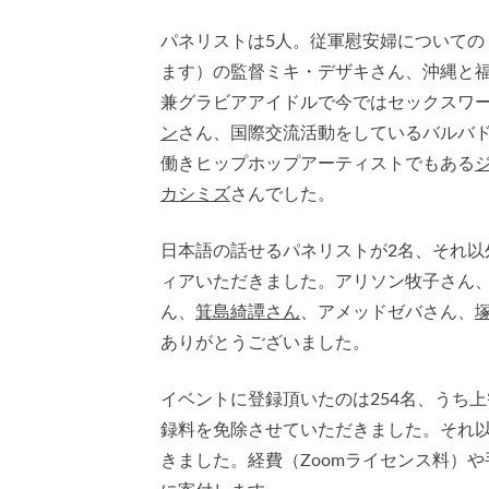
パネリストは5人。従軍慰安婦についての
ます）の監督ミキ・デザキさん、沖縄と
兼グラビアアイドルで今ではセックスワ
ン
さん、国際交流活動をしているバルバ
働きヒップホップアーティストでもある
カシミズ
さんでした。
日本語の話せるパネリストが2名、それ以
ィアいただきました。アリソン牧子さん
ん、
箕島綺譚さん
、アメッドゼバさん、
ありがとうございました。
イベントに登録頂いたのは254名、うち
録料を免除させていただきました。それ以
きました。経費（Zoomライセンス料）