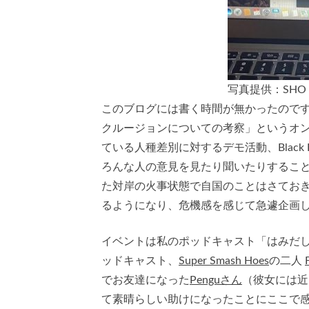
写真提供：SHO
このブログには書く時間が無かったのです
クルージョンについての考察」というオ
ている人種差別に対するデモ活動、Black L
ろんな人の意見を見たり聞いたりするこ
た対岸の火事状態で自国のことはさてお
るようになり、危機感を感じて急遽企画
イベントは私のポッドキャスト「はみだ
ッドキャスト、
Super Smash Hoes
の二人
でお友達になった
Penguさん
（彼女には近
て素晴らしい助けになったことにここで