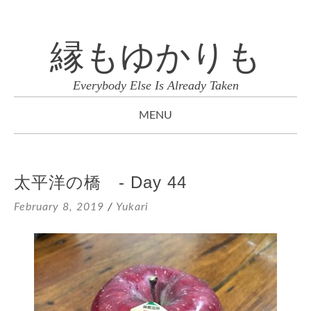
縁もゆかりも
Everybody Else Is Already Taken
MENU
SKIP
TO
太平洋の橋 - Day 44
CONTENT
February 8, 2019
/
Yukari