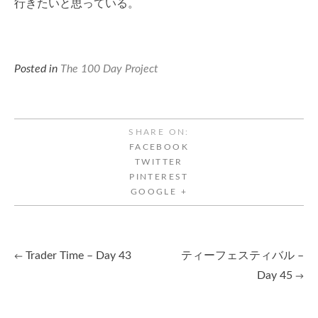
行きたいと思っている。
Posted in
The 100 Day Project
SHARE ON:
FACEBOOK
TWITTER
PINTEREST
GOOGLE +
Trader Time – Day 43
ティーフェスティバル –
←
Post
Day 45
→
navigation