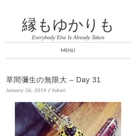
縁もゆかりも
Everybody Else Is Already Taken
MENU
SKIP
TO
草間彌生の無限大 – Day 31
CONTENT
January 26, 2019
/
Yukari