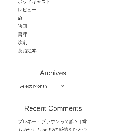
ポッドキャスト
レビュー
旅
映画
書評
演劇
英語絵本
Archives
Archives
Recent Comments
ブレネー・ブラウンって誰？ | 縁
もゆかりも
on
87の感情をひとつ