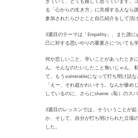
きていて、とても嬉しく思っています。コ
る「心からの生き方」に共感する人なら
参加されたらひとこと自己紹介をして頂
3週目のテーマは「Empathy」、また誰に
己に対する思いやりの重要さについても
何か悲しいこと、辛いことがあったとき
ん、そんなのたいしたこと無いじゃん、
て、もうvulnerableになって打ち明
「えー、それ超かわいそう。なんか惨め
しているのに、さらにshame（恥）のス
3週目のレッスンでは、そういうことが起
か、そして、自分が打ち明けられた立場
した。