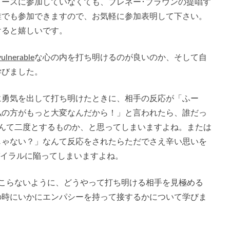
ースに参加していなくても、ブレネー･ブラウンの提唱す
誰でも参加できますので、お気軽に参加表明して下さい。
けると嬉しいです。
vulnerable
な心の内を打ち明けるのが良いのか、そして自
学びました。
に勇気を出して打ち明けたときに、相手の反応が「ふー
私の方がもっと大変なんだから！」と言われたら、誰だっ
け話なんて二度とするものか、と思ってしまいますよね。または
じゃない？」なんて反応をされたらただでさえ辛い思いを
パイラルに陥ってしまいますよね。
こらないように、どうやって打ち明ける相手を見極める
の時にいかにエンパシーを持って接するかについて学びま