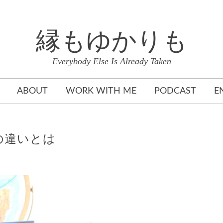
縁もゆかりも
Everybody Else Is Already Taken
ABOUT
WORK WITH ME
PODCAST
E
の違いとは