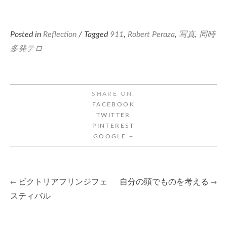
Posted in
Reflection
/ Tagged
911
,
Robert Peraza
,
写真
,
同時
多発テロ
SHARE ON:
FACEBOOK
TWITTER
PINTEREST
GOOGLE +
ビクトリアフリンジフェ
自分の頭でものを考える
←
→
Post
スティバル
navigation