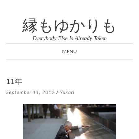
縁もゆかりも
Everybody Else Is Already Taken
MENU
SKIP
TO
11年
CONTENT
September 11, 2012
/
Yukari