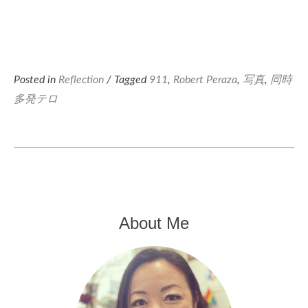
Posted in
Reflection
/ Tagged
911
,
Robert Peraza
,
写真
,
同時
多発テロ
About Me