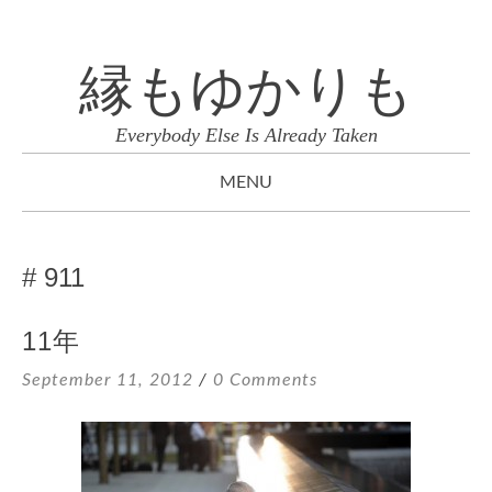
縁もゆかりも
Everybody Else Is Already Taken
MENU
SKIP
TO
911
CONTENT
11年
September 11, 2012
0 Comments