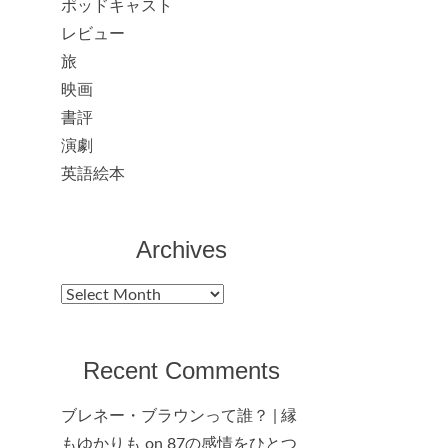
ポッドキャスト
レビュー
旅
映画
書評
演劇
英語絵本
Archives
Archives
Recent Comments
ブレネー・ブラウンって誰？ | 縁
もゆかりも
on
87の感情をひとつ