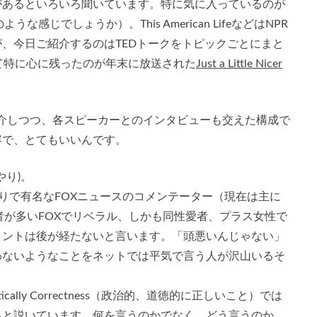
があるといろいろ聞いています。特に気に入っているのが
感じでしょうか）。This American LifeなどはNPR
、今日ご紹介するのはTEDトークをトピックごとにまと
て特に心に残ったのが年末に放送された
Just a Little Nicer
紹介しつつ、各スピーカーとのインタビューも交えた構成で
容で、とてもいいんです。
やり)。
りで有名なFOXニュースのコメンテーター（現在は主に
者が多いFOXでリベラル、しかも同性愛者、プラス女性で
メントは後が経たないと言います。「頭悪いんじゃない」
わないようなことをネットでは平気で言う人が沢山いるそ
cally Correctness（政治的、道徳的に正しいこと）では
が大事であると説いています。何を言うのかでなく、
どう言うのか
、