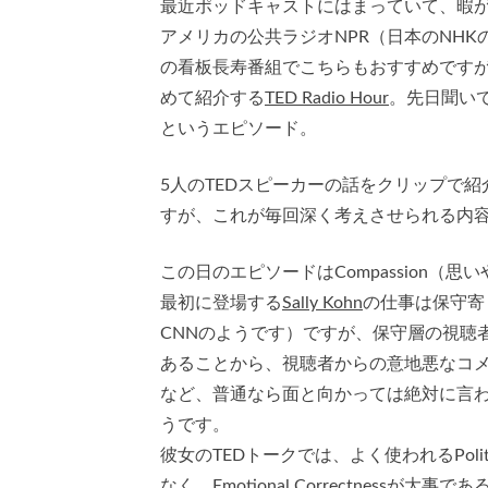
最近ポッドキャストにはまっていて、暇
アメリカの公共ラジオNPR（日本のNHKのような
の看板長寿番組でこちらもおすすめですが
めて紹介する
TED Radio Hour
。先日聞い
というエピソード。
5人のTEDスピーカーの話をクリップで
すが、これが毎回深く考えさせられる内
この日のエピソードはCompassion（思い
最初に登場する
Sally Kohn
の仕事は保守寄
CNNのようです）ですが、保守層の視聴
あることから、視聴者からの意地悪なコ
など、普通なら面と向かっては絶対に言
うです。
彼女のTEDトークでは、よく使われるPoliti
なく、Emotional Correctness