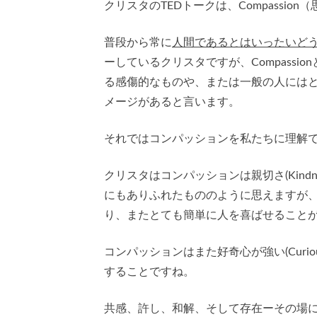
クリスタのTEDトークは、Compassio
普段から常に
人間であるとはいったいど
ーしているクリスタですが、Compass
る感傷的なものや、または一般の人には
メージがあると言います。
それではコンパッションを私たちに理解
クリスタはコンパッションは親切さ(Kind
にもありふれたもののように思えますが
り、またとても簡単に人を喜ばせること
コンパッションはまた好奇心が強い(Cur
することですね。
共感、許し、和解、そして存在ーその場に居て