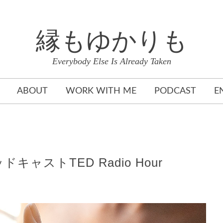
縁もゆかりも
Everybody Else Is Already Taken
ABOUT
WORK WITH ME
PODCAST
E
ャストTED Radio Hour