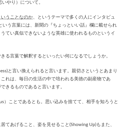
n（思いやり）について。
ういうことなのか
、というテーマで多くの人にインタビュ
ionという言葉には、新聞の『ちょっといい話』欄に載せられ
とうてい真似できないような英雄に使われるものというイ
できる言葉で解釈するといったい何になるでしょうか。
ness)と言い換えられると言います。親切さというとあまり
、これは、毎日の生活の中で培われる美徳の副産物であ
ができるものであると言います。
ious）ことであるとも。思い込みを捨てて、相手を知ろうと
あげること、姿を見せること(Showing Up)もまた、