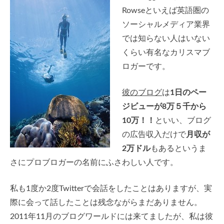
Rowseといえば英語圏の
ソーシャルメディア業界
では知らない人はいない
くらい有名なカリスマブ
ロガーです。
彼のブログ
は
1日のペー
ジビューが8万５千から
10万！！
といい、ブログ
の広告収入だけで
月収が
2万ドル
もあるというま
さにプロブロガーの名前にふさわしい人です。
私も1度か2度Twitterで会話をしたことはありますが、実
際に会って話したことは残念ながらまだありません。
2011年11月のブログワールドには来てましたが、私は彼