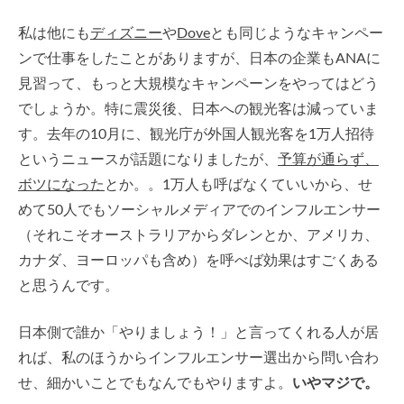
私は他にも
ディズニー
や
Dove
とも同じようなキャンペー
ンで仕事をしたことがありますが、日本の企業もANAに
見習って、もっと大規模なキャンペーンをやってはどう
でしょうか。特に震災後、日本への観光客は減っていま
す。去年の10月に、観光庁が外国人観光客を1万人招待
というニュースが話題になりましたが、
予算が通らず、
ボツになった
とか。。1万人も呼ばなくていいから、せ
めて50人でもソーシャルメディアでのインフルエンサー
（それこそオーストラリアからダレンとか、アメリカ、
カナダ、ヨーロッパも含め）を呼べば効果はすごくある
と思うんです。
日本側で誰か「やりましょう！」と言ってくれる人が居
れば、私のほうからインフルエンサー選出から問い合わ
せ、細かいことでもなんでもやりますよ。
いやマジで。