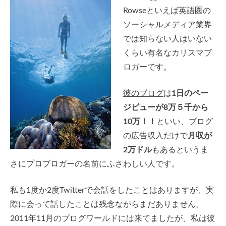
Rowseといえば英語圏の
ソーシャルメディア業界
では知らない人はいない
くらい有名なカリスマブ
ロガーです。
彼のブログ
は
1日のペー
ジビューが8万５千から
10万！！
といい、ブログ
の広告収入だけで
月収が
2万ドル
もあるというま
さにプロブロガーの名前にふさわしい人です。
私も1度か2度Twitterで会話をしたことはありますが、実
際に会って話したことは残念ながらまだありません。
2011年11月のブログワールドには来てましたが、私は彼