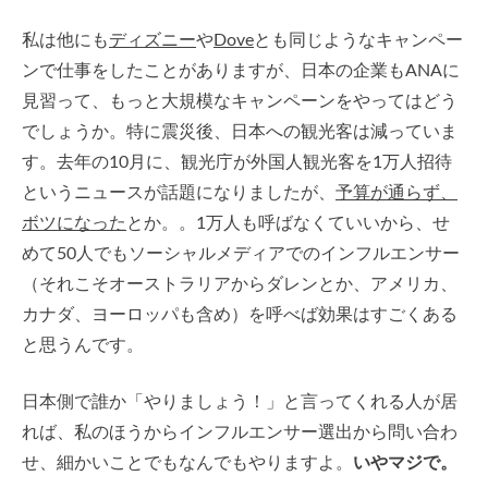
私は他にも
ディズニー
や
Dove
とも同じようなキャンペー
ンで仕事をしたことがありますが、日本の企業もANAに
見習って、もっと大規模なキャンペーンをやってはどう
でしょうか。特に震災後、日本への観光客は減っていま
す。去年の10月に、観光庁が外国人観光客を1万人招待
というニュースが話題になりましたが、
予算が通らず、
ボツになった
とか。。1万人も呼ばなくていいから、せ
めて50人でもソーシャルメディアでのインフルエンサー
（それこそオーストラリアからダレンとか、アメリカ、
カナダ、ヨーロッパも含め）を呼べば効果はすごくある
と思うんです。
日本側で誰か「やりましょう！」と言ってくれる人が居
れば、私のほうからインフルエンサー選出から問い合わ
せ、細かいことでもなんでもやりますよ。
いやマジで。