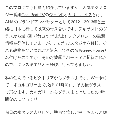
このブログでも何度も紹介していますが、人気テクノロ
ジー番組
GeekBeat TV
の
ジョンP
と
カリ・ルイス
とは、
ANAのブランドアンバサダーとして2012，2013年と
一
緒に日本に行って
以来の付き合いです。テキサス州のダ
ラスから週3回（時にはそれ以上）テクノロジーの最新
情報を発信していますが、このたびスタジオを移転、そ
れも建物をひとつ丸ごと購入してその名もGeek Houseと
名付けたのですが、そのお披露目パーティに招待された
ので、ダラスまでひとっ飛び、行ってきました。
私の住んでいるビクトリアからダラスまでは、Westjetに
てまずカルガリーまで飛び（1時間）、その後ダラスま
で飛びます。カルガリーからダラスまではたったの3時
間なのにびっくり。
前日の夜ダラス入りして、準備で忙しい中、ちょっと顔