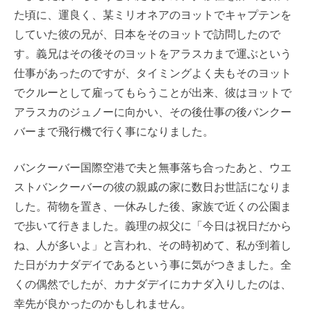
た頃に、運良く、某ミリオネアのヨットでキャプテンを
していた彼の兄が、日本をそのヨットで訪問したので
す。義兄はその後そのヨットをアラスカまで運ぶという
仕事があったのですが、タイミングよく夫もそのヨット
でクルーとして雇ってもらうことが出来、彼はヨットで
アラスカのジュノーに向かい、その後仕事の後バンクー
バーまで飛行機で行く事になりました。
バンクーバー国際空港で夫と無事落ち合ったあと、ウエ
ストバンクーバーの彼の親戚の家に数日お世話になりま
した。荷物を置き、一休みした後、家族で近くの公園ま
で歩いて行きました。義理の叔父に「今日は祝日だから
ね、人が多いよ」と言われ、その時初めて、私が到着し
た日がカナダデイであるという事に気がつきました。全
くの偶然でしたが、カナダデイにカナダ入りしたのは、
幸先が良かったのかもしれません。