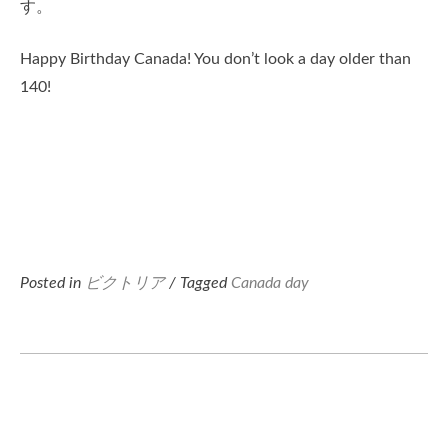
す。
Happy Birthday Canada! You don’t look a day older than
140!
Posted in
ビクトリア
/ Tagged
Canada day