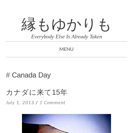
縁もゆかりも
Everybody Else Is Already Taken
MENU
SKIP
TO
Canada Day
CONTENT
カナダに来て15年
July 1, 2013
1 Comment