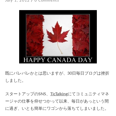
July 1, 2012
0 Comments
既にバレバレかとは思いますが、30日毎日ブログは挫折
しました。
スタートアップのSNS、
TicTalking
にてコミュニティマネ
ージャの仕事を仰せつかって以来、毎日があっという間
に過ぎ、いとも簡単にワゴンから落ちてしまいました。