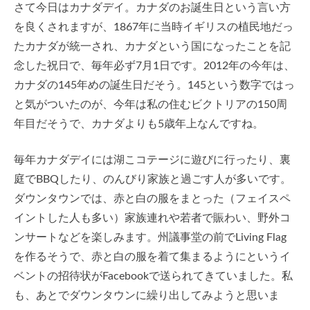
さて今日はカナダデイ。カナダのお誕生日という言い方
を良くされますが、1867年に当時イギリスの植民地だっ
たカナダが統一され、カナダという国になったことを記
念した祝日で、毎年必ず7月1日です。2012年の今年は、
カナダの145年めの誕生日だそう。145という数字ではっ
と気がついたのが、今年は私の住むビクトリアの150周
年目だそうで、カナダよりも5歳年上なんですね。
毎年カナダデイには湖こコテージに遊びに行ったり、裏
庭でBBQしたり、のんびり家族と過ごす人が多いです。
ダウンタウンでは、赤と白の服をまとった（フェイスペ
イントした人も多い）家族連れや若者で賑わい、野外コ
ンサートなどを楽しみます。州議事堂の前でLiving Flag
を作るそうで、赤と白の服を着て集まるようにというイ
ベントの招待状がFacebookで送られてきていました。私
も、あとでダウンタウンに繰り出してみようと思いま