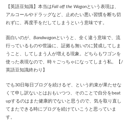
【英語豆知識】本当は
Fall off the Wagon
という表現は、
アルコールやドラッグなど、止めたい悪い習慣を断ち切
れずに、再度手をだしてしまうという意味です。
面白いのが、
Bandwagon
というと、全く違う意味で、流
行っているものや世論に、証拠も無いのに賛成してしま
うこと、してしまう人が増える現象。どちらもワゴンを
使った表現なので、時々ごっちゃになってしまう私。【/
英語豆知識終わり】
でも30日毎日ブログを続けるぞ、という約束が果たせな
くて申し訳ないとはおもいつつ、そのことで自分をbeat
upするのはまた健康的でないと思うので、気を取り直し
てまたできる時にブログを続けていこうと思っていま
す。