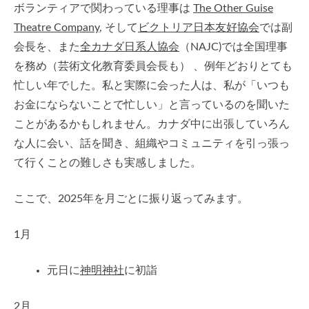
ボランティアで関わっている理事は
The Other Guise
Theatre Company
, そして
ビクトリア日本友好協会
では副
会長を、また
全カナダ日系人協会
（NAJC)では全国理事
を務め（芸術文化教育委員会長も） 、例年どおりとても
忙しい年でした。私と実際に会った人は、私が「いつも
お金にならないことで忙しい」と言っているのを聞いた
ことがあるかもしれません。カナダ中に出張していろん
な人に会い、話を聞き、組織やコミュニティを引っ張っ
て行くことの難しさも実感しました。
ここで、2025年を月ごとに振り返ってみます。
1月
元日に
神明神社
に初詣
2月