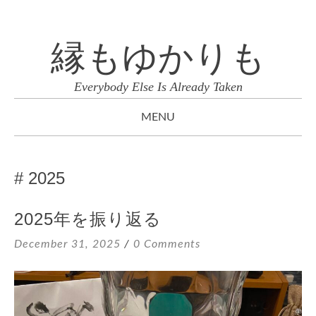
縁もゆかりも
Everybody Else Is Already Taken
MENU
SKIP
TO
2025
CONTENT
2025年を振り返る
December 31, 2025
0 Comments