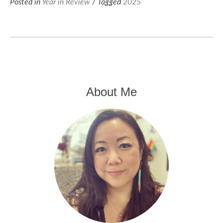
Posted in
Year in Review
/ Tagged
2025
About Me