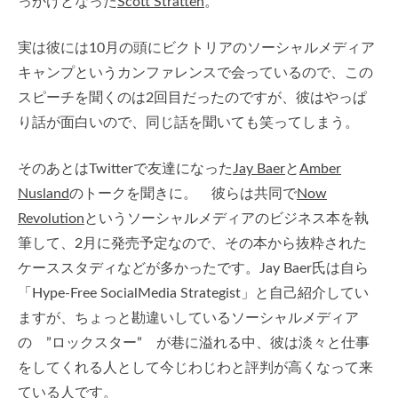
っかけとなった
Scott Stratten
。
実は彼には10月の頭にビクトリアのソーシャルメディア
キャンプというカンファレンスで会っているので、この
スピーチを聞くのは2回目だったのですが、彼はやっぱ
り話が面白いので、同じ話を聞いても笑ってしまう。
そのあとはTwitterで友達になった
Jay Baer
と
Amber
Nusland
のトークを聞きに。 彼らは共同で
Now
Revolution
というソーシャルメディアのビジネス本を執
筆して、2月に発売予定なので、その本から抜粋された
ケーススタディなどが多かったです。Jay Baer氏は自ら
「Hype-Free SocialMedia Strategist」と自己紹介してい
ますが、ちょっと勘違いしているソーシャルメディア
の ”ロックスター” が巷に溢れる中、彼は淡々と仕事
をしてくれる人として今じわじわと評判が高くなって来
ている人です。