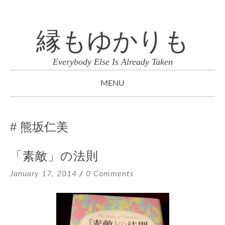
縁もゆかりも
Everybody Else Is Already Taken
MENU
SKIP
TO
熊坂仁美
CONTENT
「素敵」の法則
January 17, 2014
0 Comments