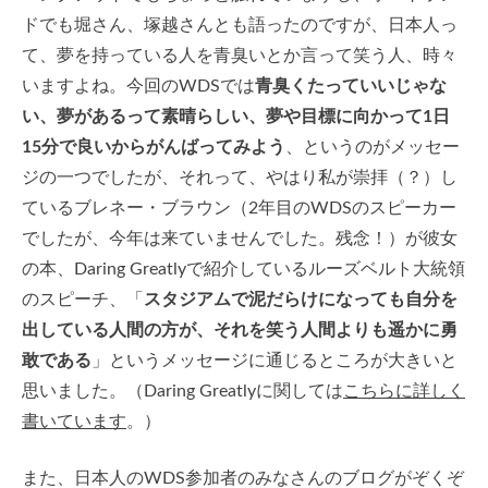
ドでも堀さん、塚越さんとも語ったのですが、日本人っ
て、夢を持っている人を青臭いとか言って笑う人、時々
いますよね。今回のWDSでは
青臭くたっていいじゃな
い、夢があるって素晴らしい、夢や目標に向かって1日
15分で良いからがんばってみよう
、というのがメッセー
ジの一つでしたが、それって、やはり私が崇拝（？）し
ているブレネー・ブラウン（2年目のWDSのスピーカー
でしたが、今年は来ていませんでした。残念！）が彼女
の本、Daring Greatlyで紹介しているルーズベルト大統領
のスピーチ、「
スタジアムで泥だらけになっても自分を
出している人間の方が、それを笑う人間よりも遥かに勇
敢である
」というメッセージに通じるところが大きいと
思いました。（Daring Greatlyに関しては
こちらに詳しく
書いています
。）
また、日本人のWDS参加者のみなさんのブログがぞくぞ