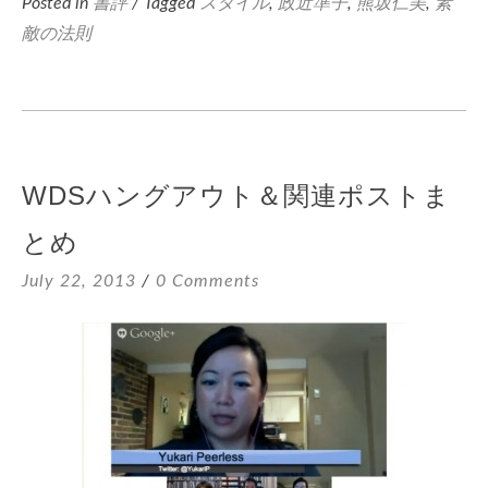
Posted in
書評
/ Tagged
スタイル
,
政近準子
,
熊坂仁美
,
素
敵の法則
WDSハングアウト＆関連ポストま
とめ
July 22, 2013
0 Comments