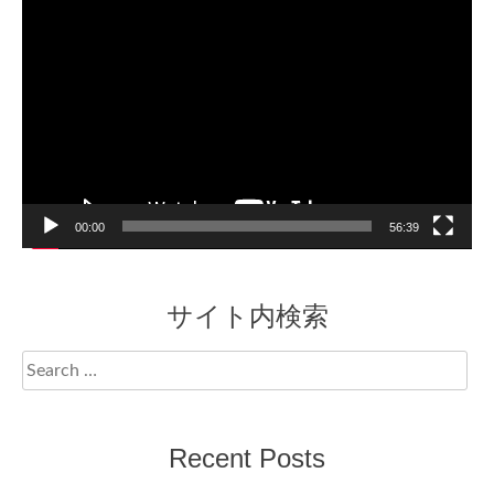
Video
Player
00:00
56:39
サイト内検索
Search
for:
Recent Posts