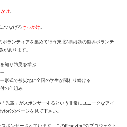
っかけ
。
災につなげる
きっかけ
。
人のボランティアを集めて行う東北3県縦断の復興ボランテ
徴があります。
災を知り防災を学ぶ
アー
レー形式で被災地に全国の学生が関わり続ける
寄付の仕組み
の「先輩」がスポンサーするという非常にユニークなアイ
adyfor?のページ
を見て下さい。
分スポンサーされています。この
Readyfor?のプロジェクト