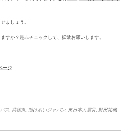
させましょう。
てますか？是非チェックして、拡散お願いします。
トページ
バス
,
共徳丸
,
助けあいジャパン
,
東日本大震災
,
野田祐機