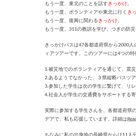
もう一度、東北のことを話す
きっかけ
。
もう一度、ボランティアや東北に行く
き
もう一度、復興に関わる
きっかけ
。
もう一度、311の教訓を学び、つぎの防
きっかけバスは47各都道府県から2000
ィアツアーです。このツアーには4つの特
1.被災地でのボランティアを通じて、震
2.あるようでなかった、３県縦断バスツ
3.参加した学生は次の学生に繋げて、リ
4.社会人が学生の交通費をサポートする
実際に参加する学生さんを、各都道府県
デアで、私も応援しています。詳細は
Re
ちなみに私の出身地の長崎県からは11人