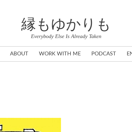
縁もゆかりも
Everybody Else Is Already Taken
ABOUT
WORK WITH ME
PODCAST
E