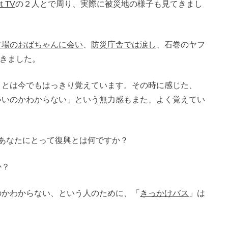
t TV
の２人とで周り、実際に被災地の様子も見てきまし
市場のおばちゃんに会い
、
防災庁舎では涙し
、石巻のヤフ
だきました。
ことは今でもはっきり覚えています。その時に感じた、
いいのかわからない」という無力感もまた、よく覚えてい
あなたにとって復興とは何ですか？
か？
のかわからない、という人のために、「
きっかけバス
」は