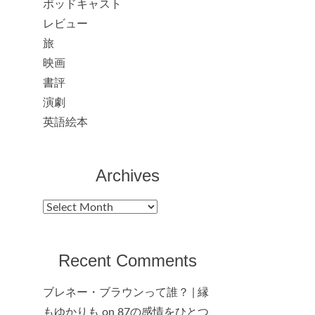
ポッドキャスト
レビュー
旅
映画
書評
演劇
英語絵本
Archives
Archives
Recent Comments
ブレネー・ブラウンって誰？ | 縁
もゆかりも
on
87の感情をひとつ