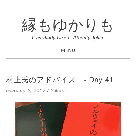
縁もゆかりも
Everybody Else Is Already Taken
MENU
SKIP
TO
村上氏のアドバイス - Day 41
CONTENT
February 5, 2019
/
Yukari