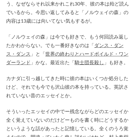
う、なぜならそれ以来かれこれ30年、彼の本は殆ど読ん
でいるから。今思い返してみると「ノルウェイの森」の
内容は13歳には向いてない気もするが。
「ノルウェイの森」は今でも好きで、もう何回読み返し
たかわからない。でも一番好きなのは「
ダンス・ダン
ス・ダンス
」と「
世界の終わりとハードボイルド・ワン
ダーランド
」かな。最近出た「
騎士団長殺し
」も好き。
カナダに引っ越してきた時に彼の本はいくつか処分した
けど、それでも今でも沢山彼の本を持っている。英訳さ
れていない昔のエッセイとか。
そういったエッセイの中でー残念ながらどのエッセイか
全く覚えていないのだけどーものを書く時にどうするか
というような話があったと記憶している。全くのうろ覚