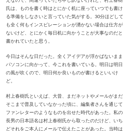
えなので、間違っていたら申し訳ないけれど、村上春樹
氏は、ものを書く時はとにかく机に座っていつでも書け
る準備をしなさいと言っていた気がする。30分ほどして
も全く何もインスピレーションが湧かない場合は仕方が
ないけど、とにかく毎日机に向かうことが大事なのだと
書かれていたと思う。
今日はそんな日だった。全くアイデアが浮かばないまま
パソコンに向かって、今これを書いている。明日は明日
の風が吹くので、明日何か良いものが書けるといいけ
ど。
村上春樹氏といえば、大昔、まだネットやメールがまだ
そこまで普及していなかった頃に、編集者さんを通じて
ファンレターのようなものを出せた時代があった。私の
長男の日本語名は村上春樹氏から取ったのだけど、いち
どそれをご本人にメールで伝えたことがあった。当時は