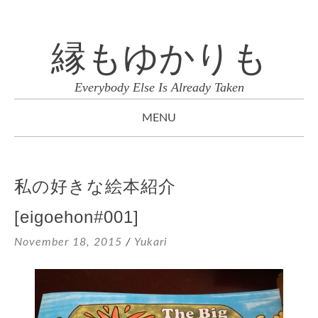
縁もゆかりも
Everybody Else Is Already Taken
MENU
SKIP
TO
私の好きな絵本紹介
CONTENT
[eigoehon#001]
November 18, 2015
/
Yukari