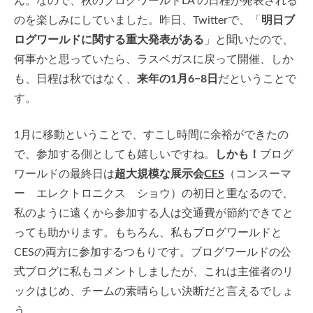
ん。なので、秋のブログワールドLA の日程が発表される
のを楽しみにしていました。昨日、Twitterで、「
明日ブ
ログワールドに関する重大発表がある
」と聞いたので、
何事かと思っていたら、ラスベガスに戻って開催、しか
も、日程は秋ではなく、
来年の1月6−8日
だということで
す。
1月に移動ということで、すこし時間に余裕ができたの
で、参加する側としても嬉しいですね。
しかも！
ブログ
ワールドの最終日は
超大規模な展示会
CES
（コンスーマ
ー エレクトロニクス ショウ）の初日と重なるので、
私のように遠くから参加する人は交通費が節約できてと
っても助かります。もちろん、私もブログワールドと
CESの両方に参加するつもりです。ブログワールドの公
式ブログに私もコメントしましたが、これは主催者のリ
ックはじめ、チームの素晴らしい決断だと言えるでしょ
う。