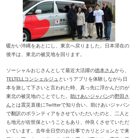
暖かい沖縄をあとにし、東京へ戻りました。日本滞在の
後半は、東北の被災地を回ります。
ソーシャルおじさんとして最近大活躍の
徳本さん
から、
TELTELLコンシェルジュ
というアプリを体験しながら日
本を旅して下さいと言われた時、真っ先に浮かんだのが
東北の被災地のことでした。
助けあいジャパン
の
野田さ
ん
とは震災直後にTwitterで知り合い、助けあいジャパン
で翻訳のボランティアをさせていただいたのと、二人と
も地元が佐世保ということもあり、仲良くさせていただ
いています。去年全日空のお仕事でカリとジョンとで来