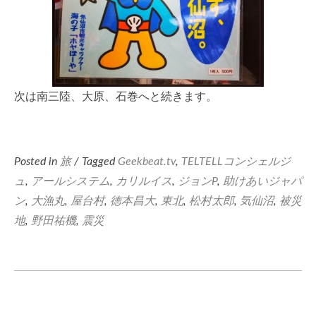
次は南三陸、大原、石巻へと続きます。
Posted in
旅
/ Tagged
Geekbeat.tv
,
TELTELLコンシェルジ
ュ
,
アールシステム
,
カリルイス
,
ジョンP
,
助けあいジャパ
ン
,
大漁丸
,
屋台村
,
徳本昌大
,
東北
,
松村太郎
,
気仙沼
,
被災
地
,
野田祐機
,
震災