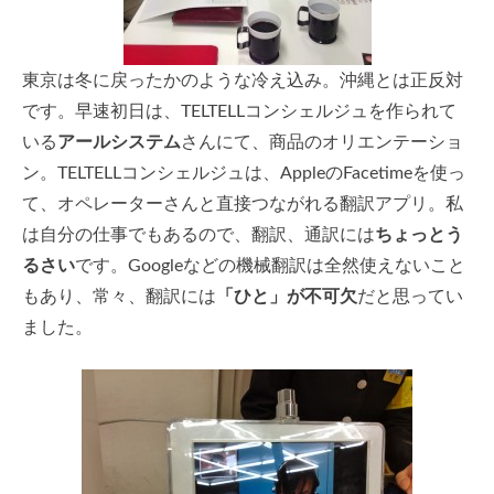
東京は冬に戻ったかのような冷え込み。沖縄とは正反対
です。早速初日は、TELTELLコンシェルジュを作られて
いる
アールシステム
さんにて、商品のオリエンテーショ
ン。TELTELLコンシェルジュは、AppleのFacetimeを使っ
て、オペレーターさんと直接つながれる翻訳アプリ。私
は自分の仕事でもあるので、翻訳、通訳には
ちょっとう
るさい
です。Googleなどの機械翻訳は全然使えないこと
もあり、常々、翻訳には
「ひと」が不可欠
だと思ってい
ました。