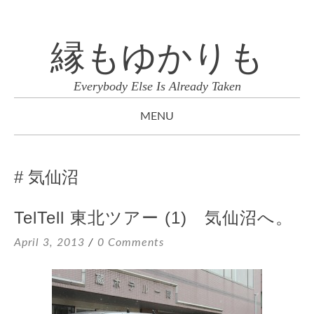
縁もゆかりも
Everybody Else Is Already Taken
MENU
SKIP
TO
気仙沼
CONTENT
TelTell 東北ツアー (1) 気仙沼へ。
April 3, 2013
0 Comments