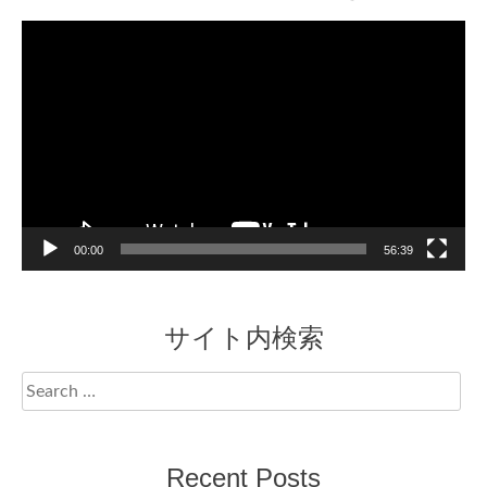
Video
Player
00:00
56:39
サイト内検索
Search
for:
Recent Posts