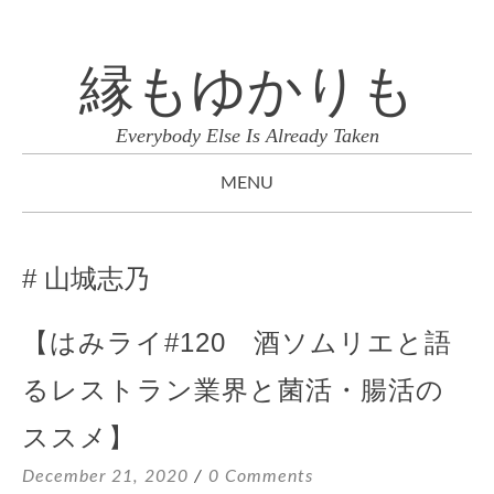
縁もゆかりも
Everybody Else Is Already Taken
MENU
SKIP
TO
山城志乃
CONTENT
【はみライ#120 酒ソムリエと語
るレストラン業界と菌活・腸活の
ススメ】
December 21, 2020
0 Comments