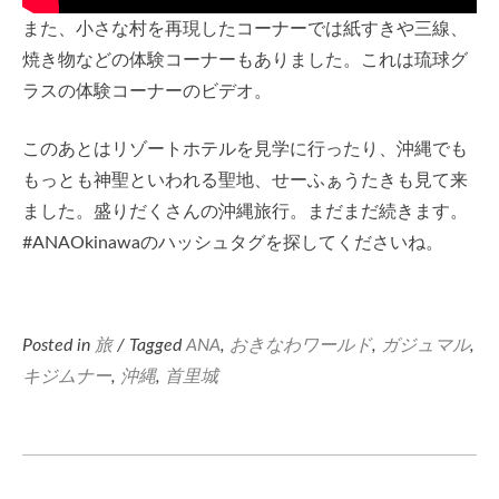
また、小さな村を再現したコーナーでは紙すきや三線、
焼き物などの体験コーナーもありました。これは琉球グ
ラスの体験コーナーのビデオ。
このあとはリゾートホテルを見学に行ったり、沖縄でも
もっとも神聖といわれる聖地、せーふぁうたきも見て来
ました。盛りだくさんの沖縄旅行。まだまだ続きます。
#ANAOkinawaのハッシュタグを探してくださいね。
Posted in
旅
/ Tagged
ANA
,
おきなわワールド
,
ガジュマル
,
キジムナー
,
沖縄
,
首里城