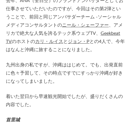
去年、ANA（全日空）のブランドアンバサダーとしてお
仕事させていただいたのですが、今回はその第2弾とい
うことで、前回と同じアンバサダーチーム -ソーシャル
メディアコンサルタントの
ニール・シェーファー
、アメ
リカで絶大な人気を誇るテック系ウェブTV、
Geekbeat
TV
のホストの
カリ・ルイス
と
ジョン・P
との4人で、今年
はなんと沖縄に旅することになりました。
九州出身の私ですが、沖縄ははじめて。でも、出発直前
に色々予習して、その時点ですでにすっかり沖縄が好き
になってしまいました。
着いた翌日から早速観光開始でしたが、盛りだくさんの
内容でした。
首里城