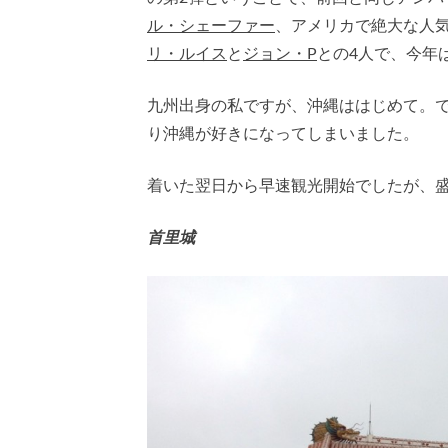
ル・シェーファー
、アメリカで絶大な人気
リ・ルイス
と
ジョン・P
との4人で、今年
九州出身の私ですが、沖縄ははじめて。
り沖縄が好きになってしまいました。
着いた翌日から早速観光開始でしたが、
首里城