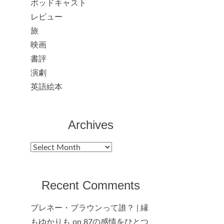
ポッドキャスト
レビュー
旅
映画
書評
演劇
英語絵本
Archives
Archives
Recent Comments
ブレネー・ブラウンって誰？ | 縁
もゆかりも
on
87の感情をひとつ