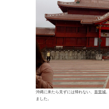
沖縄に来たら見ずには帰れない、
首里城
ました。