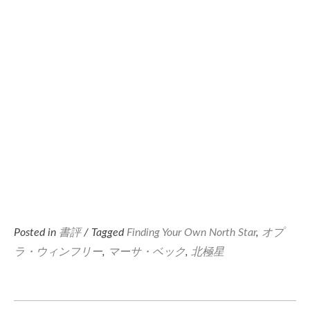
Posted in
書評
/ Tagged
Finding Your Own North Star
,
オプ
ラ・ウィンフリー
,
マーサ・ベック
,
北極星