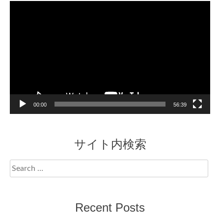
Video
Player
00:00
56:39
サイト内検索
Search
for:
Recent Posts