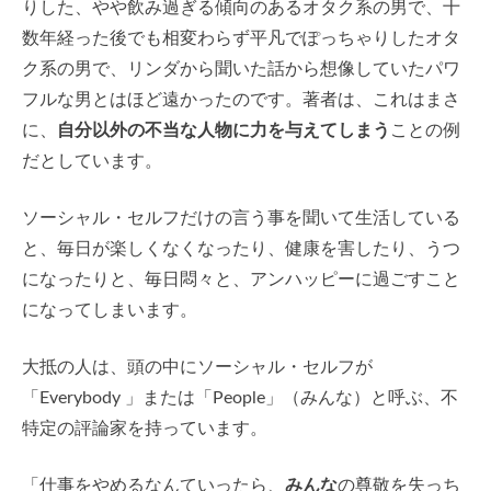
りした、やや飲み過ぎる傾向のあるオタク系の男で、十
数年経った後でも相変わらず平凡でぽっちゃりしたオタ
ク系の男で、リンダから聞いた話から想像していたパワ
フルな男とはほど遠かったのです。著者は、これはまさ
に、
自分以外の不当な人物に力を与えてしまう
ことの例
だとしています。
ソーシャル・セルフだけの言う事を聞いて生活している
と、毎日が楽しくなくなったり、健康を害したり、うつ
になったりと、毎日悶々と、アンハッピーに過ごすこと
になってしまいます。
大抵の人は、頭の中にソーシャル・セルフが
「Everybody 」または「People」（みんな）と呼ぶ、不
特定の評論家を持っています。
「仕事をやめるなんていったら、
みんな
の尊敬を失っち