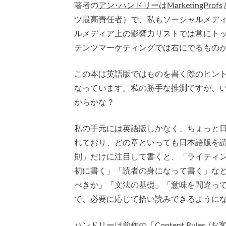
著者の
アン･ハンドリー
は
MarketingProfs
ツ最高責任者）で、私もソーシャルメデ
ルメディア上の影響力リストでは常にト
テンツマーケティングでは右にでるもの
この本は英語版ではものを書く際のヒント
なっています。私の勝手な推測ですが、
からかな？
私の手元には英語版しかなく、ちょっと
れており、どの章といっても日本語版を
則」だけに注目して書くと、「ライティ
初に書く」「読者の身になって書く」な
べきか」「文法の基礎」「意味を間違っ
で、必要に応じて拾い読みできるように
ハンドリーは前作の「Content Rules /
お