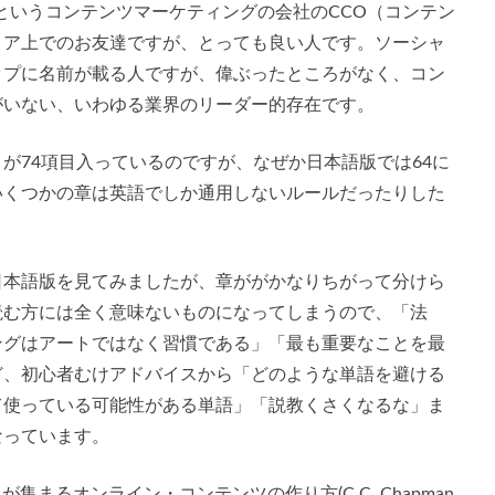
というコンテンツマーケティングの会社のCCO（コンテン
ィア上でのお友達ですが、とっても良い人です。ソーシャ
ップに名前が載る人ですが、偉ぶったところがなく、コン
がいない、いわゆる業界のリーダー的存在です。
が74項目入っているのですが、なぜか日本語版では64に
いくつかの章は英語でしか通用しないルールだったりした
日本語版を見てみましたが、章ががかなりちがって分けら
読む方には全く意味ないものになってしまうので、「法
ングはアートではなく習慣である」「最も重要なことを最
ど、初心者むけアドバイスから「どのような単語を避ける
て使っている可能性がある単語」「説教くさくなるな」ま
なっています。
客が集まるオンライン・コンテンツの作り方
(C.C. Chapman