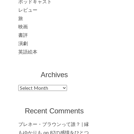
ポッドキャスト
レビュー
旅
映画
書評
演劇
英語絵本
Archives
Archives
Recent Comments
ブレネー・ブラウンって誰？ | 縁
もゆかりも
on
87の感情をひとつ