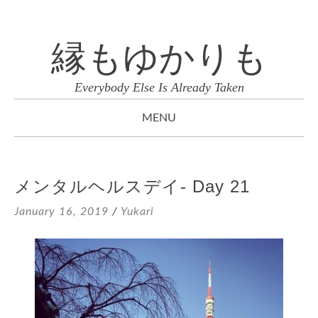
縁もゆかりも
Everybody Else Is Already Taken
MENU
SKIP
TO
メンタルヘルスデイ- Day 21
CONTENT
January 16, 2019
/
Yukari