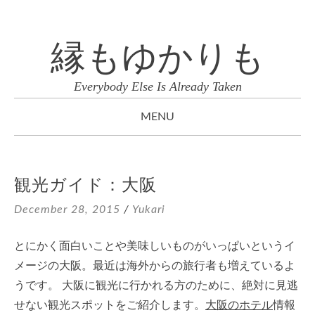
縁もゆかりも
Everybody Else Is Already Taken
MENU
SKIP
TO
観光ガイド：大阪
CONTENT
December 28, 2015
/
Yukari
とにかく面白いことや美味しいものがいっぱいというイ
メージの大阪。最近は海外からの旅行者も増えているよ
うです。 大阪に観光に行かれる方のために、絶対に見逃
せない観光スポットをご紹介します。
大阪のホテル
情報