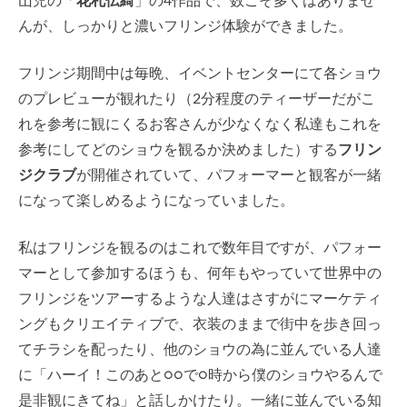
山児の「
花札伝綺
」の4作品で、数こそ多くはありませ
んが、しっかりと濃いフリンジ体験ができました。
フリンジ期間中は毎晩、イベントセンターにて各ショウ
のプレビューが観れたり（2分程度のティーザーだがこ
れを参考に観にくるお客さんが少なくなく私達もこれを
参考にしてどのショウを観るか決めました）する
フリン
ジクラブ
が開催されていて、パフォーマーと観客が一緒
になって楽しめるようになっていました。
私はフリンジを観るのはこれで数年目ですが、パフォー
マーとして参加するほうも、何年もやっていて世界中の
フリンジをツアーするような人達はさすがにマーケティ
ングもクリエイティブで、衣装のままで街中を歩き回っ
てチラシを配ったり、他のショウの為に並んでいる人達
に「ハーイ！このあと○○で○時から僕のショウやるんで
是非観にきてね」と話しかけたり。一緒に並んでいる知