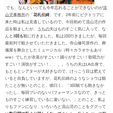
でも、なんといっても今年忘れることができないのが
流
山児事務所
の「
花札伝綺
」です。2年前にビクトリアに
来た時は私は見逃しているので、今回初めて流山児の作
品を観ましたが、
うちの
夫はものすごく気に入って、な
んと
3回も
観に行きました。私は2回行きましたが、毎回
最前列で観させていただきました。寺山修司原作の、葬
儀屋を舞台としたミュージカル（時々カラオケもあり
ww）でしたが衣装がすごい！踊りがすごい！歌唱力が
すごい！演技がすごい！、、、。うちの夫はLA出身で、
もともとシアターが大好きなので、けっこう目は肥えて
いると自負していますが、花札伝綺のようなショウは観
たことが無いとのこと。彼曰く、「3回観ても飽きなか
ったし、毎回ブレのないパフォーマンスなので、きっと
ものすごく練習しているに違いない。」とのこと。私よ
りもファンになり、いろいろと流山児のことをググって