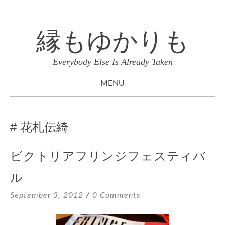
縁もゆかりも
Everybody Else Is Already Taken
MENU
SKIP
TO
花札伝綺
CONTENT
ビクトリアフリンジフェスティバ
ル
September 3, 2012
0 Comments