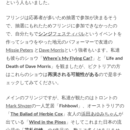
という人もいました。
フリンジは応募者が多いため抽選で参加が決まるそう
で、抽選にもれたためフリンジに参加できなかったの
で、自分たちで
シンジ
フェスティバル
というイベントを
作ってショウをやった地元のパフォーマーで友達の
Missie Peters
と
Dave Morris
という強者もいます。私達
も彼らのショウ「
Where’s My Flying Car?
」と「
Life and
Death of Dave Morris
」を観ましたが、ビクトリアの方
はこれらのショウは
再演される可能性がある
ので是非チ
ェックしてみてください。
メインのフリンジですが、私達が観たのはトロントの
Mark Shyzer
の一人芝居「
Fishbowl
」、オーストラリアの
「
The Ballad of Herbie Cox
」友人の
浜田あゆみちゃん
が
出ている「
Wind in the Pines
」そしてこれまた日本の流