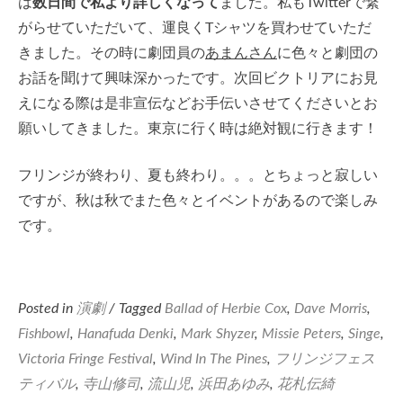
は
数日間で私より詳しくなって
ました。私もTwitterで繋
がらせていただいて、運良くTシャツを買わせていただ
きました。その時に劇団員の
あまんさん
に色々と劇団の
お話を聞けて興味深かったです。次回ビクトリアにお見
えになる際は是非宣伝などお手伝いさせてくださいとお
願いしてきました。東京に行く時は絶対観に行きます！
フリンジが終わり、夏も終わり。。。とちょっと寂しい
ですが、秋は秋でまた色々とイベントがあるので楽しみ
です。
Posted in
演劇
/ Tagged
Ballad of Herbie Cox
,
Dave Morris
,
Fishbowl
,
Hanafuda Denki
,
Mark Shyzer
,
Missie Peters
,
Singe
,
Victoria Fringe Festival
,
Wind In The Pines
,
フリンジフェス
ティバル
,
寺山修司
,
流山児
,
浜田あゆみ
,
花札伝綺