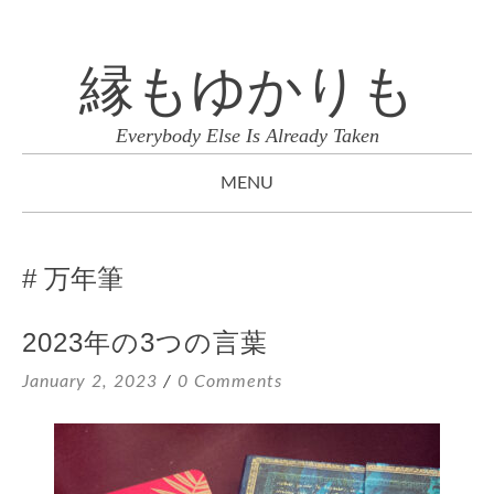
縁もゆかりも
Everybody Else Is Already Taken
MENU
SKIP
TO
万年筆
CONTENT
2023年の3つの言葉
January 2, 2023
0 Comments