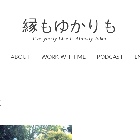
縁もゆかりも
Everybody Else Is Already Taken
ABOUT
WORK WITH ME
PODCAST
E
と