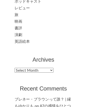
ポッドキャスト
レビュー
旅
映画
書評
演劇
英語絵本
Archives
Archives
Recent Comments
ブレネー・ブラウンって誰？ | 縁
もゆかりも
on
87の感情をひとつ