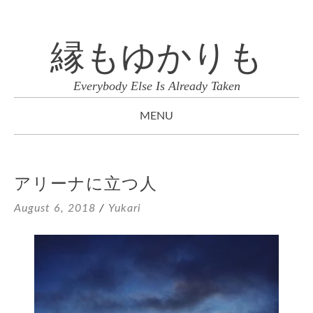
縁もゆかりも
Everybody Else Is Already Taken
MENU
SKIP
TO
アリーナに立つ人
CONTENT
August 6, 2018
/
Yukari