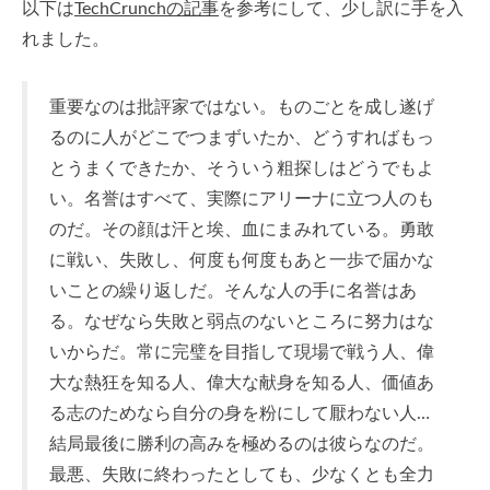
以下は
TechCrunchの記事
を参考にして、少し訳に手を入
れました。
重要なのは批評家ではない。ものごとを成し遂げ
るのに人がどこでつまずいたか、どうすればもっ
とうまくできたか、そういう粗探しはどうでもよ
い。名誉はすべて、実際にアリーナに立つ人のも
のだ。その顔は汗と埃、血にまみれている。勇敢
に戦い、失敗し、何度も何度もあと一歩で届かな
いことの繰り返しだ。そんな人の手に名誉はあ
る。なぜなら失敗と弱点のないところに努力はな
いからだ。常に完璧を目指して現場で戦う人、偉
大な熱狂を知る人、偉大な献身を知る人、価値あ
る志のためなら自分の身を粉にして厭わない人…
結局最後に勝利の高みを極めるのは彼らなのだ。
最悪、失敗に終わったとしても、少なくとも全力