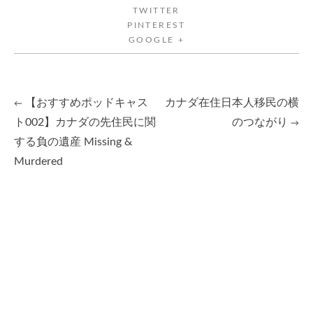
TWITTER
PINTEREST
GOOGLE +
【おすすめポッドキャス
カナダ在住日本人移民の横
←
Post
ト002】カナダの先住民に関
のつながり
→
する負の遺産 Missing &
navigation
Murdered