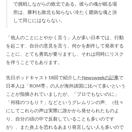
で挑戦しながらの敗北である。彼らの魂が眠る場
所は、勝利も敗北も知らない冷たく臆病な魂と決
して同じにはならない。
「他人のことにとやかく言う」人が多い日本では、行動
を起こす、自分の意見を言う、何かを創作して発表する
ことに、とても勇気が要りますし、それは同時にリスク
を伴うことでもあります。
先日ポッドキャスト18回で紹介した
Newsweekの記事
で
日本人は「ROM専」の人が海外諸国に比べて多いという
ことが指摘されていましたが、「プロでもないのに」
「何様のつもり？」などというグレムリンの声、（往々
にしてこれらの声は実際に誰かから発せられたものよ
り、自分の頭の中で反芻していることも多いのです
が）、また炎上を恐れるあまり発言しない人も多いので