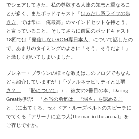
でシェアしてきた、私の尊敬する人達の知恵と重なるこ
とが多く、またポッドキャスト「
はみだし系ライフの歩
き方
」では常に「俺最高」のマインドセットを持とう、
と言っていること、そしてさらに前回のポッドキャスト
18回では「
発信しないROM専日本人
」について話したの
で、あまりのタイミングのよさに「そう、そうだよ！」
と激しく頷いてしまいました。
ブレネー・ブラウンの様々な教えはこのブログでもなん
ども紹介していますが（「
ヴァルネラビリティとは弱
さ？」
「
恥について
」）、彼女の2冊目の本、Daring
Greatly(邦訳：「
本当の勇気は、『弱さ』を認めるこ
と
」)に出てくる、セオドア・ルーズベルトのスピーチに
でてくる「アリーナに立つ人(The man in the arena)」を
ご存じですか。